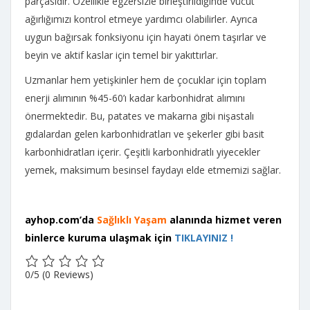
parçasıdır. Özellikle egzersizle birleştirildiğinde vücut
ağırlığımızı kontrol etmeye yardımcı olabilirler. Ayrıca
uygun bağırsak fonksiyonu için hayati önem taşırlar ve
beyin ve aktif kaslar için temel bir yakıttırlar.
Uzmanlar hem yetişkinler hem de çocuklar için toplam
enerji alımının %45-60’ı kadar karbonhidrat alımını
önermektedir. Bu, patates ve makarna gibi nişastalı
gıdalardan gelen karbonhidratları ve şekerler gibi basit
karbonhidratları içerir. Çeşitli karbonhidratlı yiyecekler
yemek, maksimum besinsel faydayı elde etmemizi sağlar.
ayhop.com’da
Sağlıklı Yaşam
alanında hizmet veren
binlerce kuruma ulaşmak için
TIKLAYINIZ !
0/5
(0 Reviews)