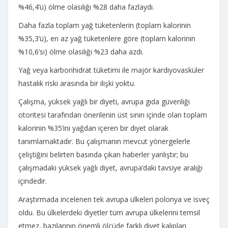
%46,4’ü) ölme olasılığı %28 daha fazlaydı.
Daha fazla toplam yağ tüketenlerin (toplam kalorinin
%35,3’ü), en az yağ tüketenlere göre (toplam kalorinin
%10,6’sı) ölme olasılığı %23 daha azdı.
Yağ veya karbonhidrat tüketimi ile majör kardiyovasküler
hastalık riski arasında bir ilişki yoktu.
Çalışma, yüksek yağlı bir diyeti, avrupa gıda güvenliği
otoritesi tarafından önerilenin üst sınırı içinde olan toplam
kalorinin %35’ini yağdan içeren bir diyet olarak
tanımlamaktadır. Bu çalışmanın mevcut yönergelerle
çeliştiğini belirten basında çıkan haberler yanlıştır; bu
çalışmadaki yüksek yağlı diyet, avrupa’daki tavsiye aralığı
içindedir.
Araştırmada incelenen tek avrupa ülkeleri polonya ve isveç
oldu. Bu ülkelerdeki diyetler tüm avrupa ülkelerini temsil
etmez, bazılarının önemli ölçüde farklı diyet kalıpları