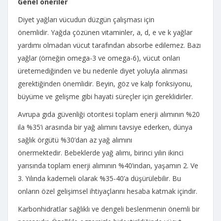
Genel öneriler
Diyet yağları vücudun düzgün çalışması için
önemlidir. Yağda çözünen vitaminler, a, d, e ve k yağlar
yardımı olmadan vücut tarafından absorbe edilemez. Bazı
yağlar (örneğin omega-3 ve omega-6), vücut onları
üretemediğinden ve bu nedenle diyet yoluyla alınması
gerektiğinden önemlidir. Beyin, göz ve kalp fonksiyonu,
büyüme ve gelişme gibi hayati süreçler için gereklidirler.
Avrupa gıda güvenliği otoritesi toplam enerji alımının %20
ila %35’i arasında bir yağ alımını tavsiye ederken, dünya
sağlık örgütü %30’dan az yağ alımını
önermektedir. Bebeklerde yağ alımı, birinci yılın ikinci
yarısında toplam enerji alımının %40’ından, yaşamın 2. Ve
3. Yılında kademeli olarak %35-40’a düşürülebilir. Bu
onların özel gelişimsel ihtiyaçlarını hesaba katmak içindir.
Karbonhidratlar sağlıklı ve dengeli beslenmenin önemli bir