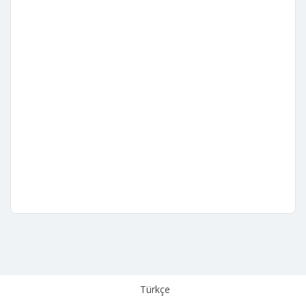
veri politikası
Gizlilik Politikası
Çerez Politikası
Aydınlatma Metni
Kişisel Verilerin Korunması
Türkçe