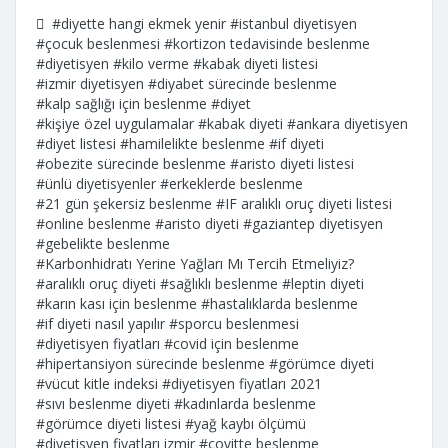
#diyette hangi ekmek yenir
#istanbul diyetisyen
#çocuk beslenmesi
#kortizon tedavisinde beslenme
#diyetisyen
#kilo verme
#kabak diyeti listesi
#izmir diyetisyen
#diyabet sürecinde beslenme
#kalp sağlığı için beslenme
#diyet
#kişiye özel uygulamalar
#kabak diyeti
#ankara diyetisyen
#diyet listesi
#hamilelikte beslenme
#if diyeti
#obezite sürecinde beslenme
#aristo diyeti listesi
#ünlü diyetisyenler
#erkeklerde beslenme
#21 gün şekersiz beslenme
#IF aralıklı oruç diyeti listesi
#online beslenme
#aristo diyeti
#gaziantep diyetisyen
#gebelikte beslenme
#Karbonhidratı Yerine Yağları Mı Tercih Etmeliyiz?
#aralıklı oruç diyeti
#sağlıklı beslenme
#leptin diyeti
#karın kası için beslenme
#hastalıklarda beslenme
#if diyeti nasıl yapılır
#sporcu beslenmesi
#diyetisyen fiyatları
#covid için beslenme
#hipertansiyon sürecinde beslenme
#görümce diyeti
#vücut kitle indeksi
#diyetisyen fiyatları 2021
#sıvı beslenme diyeti
#kadınlarda beslenme
#görümce diyeti listesi
#yağ kaybı ölçümü
#diyetisyen fiyatları izmir
#covitte beslenme