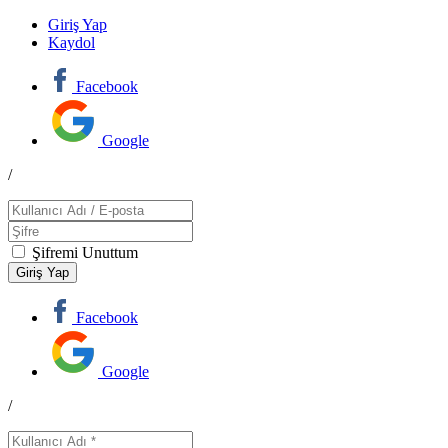
Giriş Yap
Kaydol
Facebook
Google
/
Şifremi Unuttum
Facebook
Google
/