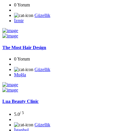
0 Yorum
Güzellik
İzmir
The Most Hair Design
0 Yorum
Güzellik
Muğla
Lua Beauty Clinic
/ 5
5.0
Güzellik
İstanbul