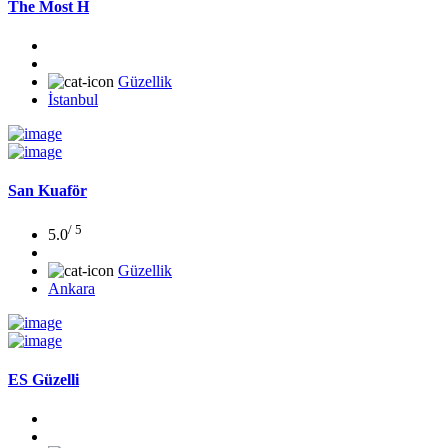
The Most H
Güzellik
İstanbul
San Kuaför
/ 5
5.0
Güzellik
Ankara
ES Güzelli