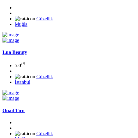
Güzellik
Muğla
Lua Beauty
/ 5
5.0
Güzellik
İstanbul
Onail Tırn
Güzellik