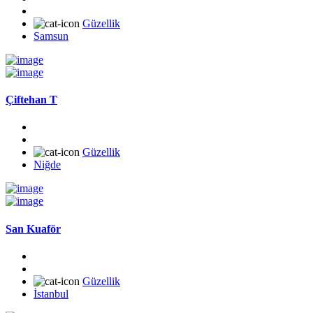
Güzellik
Samsun
Çiftehan T
Güzellik
Niğde
San Kuaför
Güzellik
İstanbul