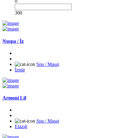
0
300
Nuspa / İz
Spa / Masaj
İzmir
Armoni Lif
Spa / Masaj
Elazığ