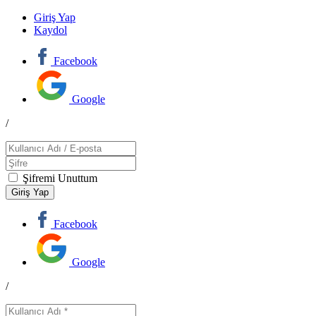
Giriş Yap
Kaydol
Facebook
Google
/
Şifremi Unuttum
Facebook
Google
/