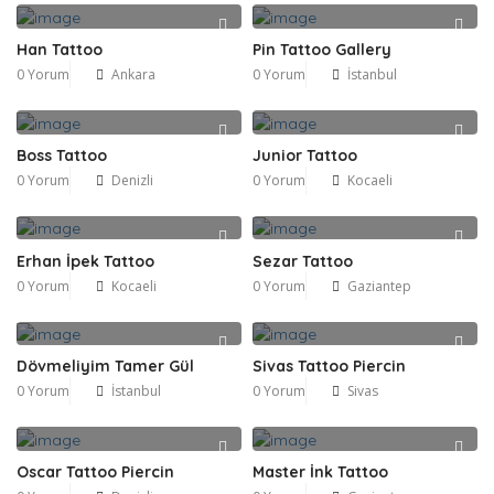
Han Tattoo
Pin Tattoo Gallery
0 Yorum
Ankara
0 Yorum
İstanbul
Boss Tattoo
Junior Tattoo
0 Yorum
Denizli
0 Yorum
Kocaeli
Erhan İpek Tattoo
Sezar Tattoo
0 Yorum
Kocaeli
0 Yorum
Gaziantep
Dövmeliyim Tamer Gül
Sivas Tattoo Piercin
0 Yorum
İstanbul
0 Yorum
Sivas
Oscar Tattoo Piercin
Master İnk Tattoo