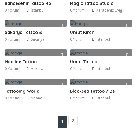
Bahçeşehir Tattoo Ro
Magic Tattoo Studio
0 Yorum
İstanbul
0 Yorum
Karadeniz Ereğli
Sakarya Tattoo &
Umut Kıran
0 Yorum
Sakarya
0 Yorum
İstanbul
Madline Tattoo
Umut Tattoo
0 Yorum
Ankara
0 Yorum
İstanbul
Tattooing World
Blacksea Tattoo / Be
0 Yorum
Adana
0 Yorum
İstanbul
2
1