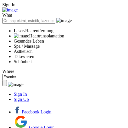
Sign In
What
Laser-Haarentfernung
Haartransplantation
Gesundes Leben
Spa / Massage
Ästhetisch
Tätowieren
Schönheit
Where
Sign In
Sign Up
Facebook Login
Google Login