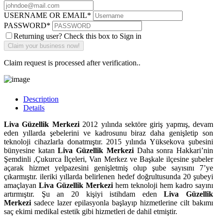
USERNAME OR EMAIL
*
PASSWORD
*
Returning user? Check this box to Sign in
Claim request is processed after verification..
Description
Details
Liva Güzellik Merkezi
2012 yılında sektöre giriş yapmış, devam
eden yıllarda şebelerini ve kadrosunu biraz daha genişletip son
teknoloji cihazlarla donatmıştır. 2015 yılında Yüksekova şubesini
bünyesine katan
Liva Güzellik Merkezi
Daha sonra Hakkari’nin
Şemdinli ,Çukurca İlçeleri, Van Merkez ve Başkale ilçesine şubeler
açarak hizmet yelpazesini genişletmiş olup şube sayısını 7’ye
çıkarmıştır. ileriki yıllarda belirlenen hedef doğrultusunda 20 şubeyi
amaçlayan
Liva Güzellik Merkezi
hem teknoloji hem kadro sayını
artırmıştır. Şu an 20 kişiyi istihdam eden
Liva Güzellik
Merkezi
sadece lazer epilasyonla başlayıp hizmetlerine cilt bakımı
saç ekimi medikal estetik gibi hizmetleri de dahil etmiştir.