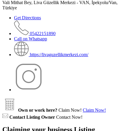
Vali Mithat Bey, Liva Güzellik Merkezi - VAN, İpekyolu/Van,
Türkiye
Get Directions
05422151890
Call on Whatsapp
https://livaguzellikmerkezi.com/
Own or work here?
Claim Now!
Claim Now!
Contact Listing Owner
Contact Now!
Claiming your business Listing