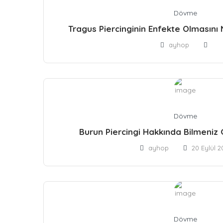
Dövme
Tragus Piercinginin Enfekte Olmasını 
ayhop
Dövme
Burun Piercingi Hakkında Bilmeniz
ayhop
20 Eylül 2
Dövme