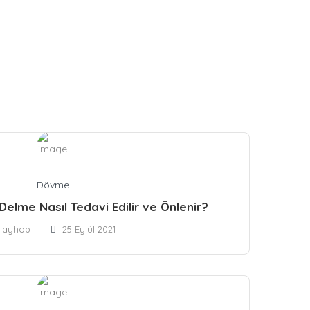
Dövme
Delme Nasıl Tedavi Edilir ve Önlenir?
ayhop
25 Eylül 2021