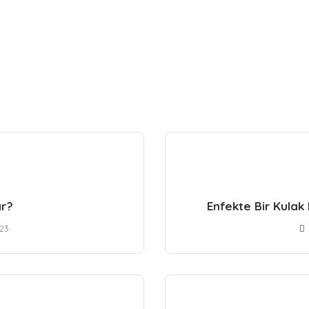
r?
Enfekte Bir Kulak 
23