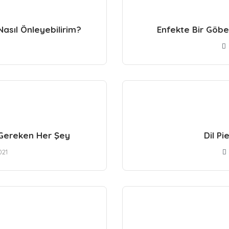
Nasıl Önleyebilirim?
Enfekte Bir Göbek
 Gereken Her Şey
Dil Pi
021