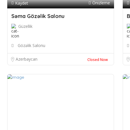
Önizleme
Kaydet
Səma Gözəlik Salonu
B
Güzellik
Gözəlik Salonu
Azerbaycan
Closed Now