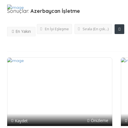
Sonuçlar:
Azerbaycan
İşletme
En İyi Eşleşme
Sırala (En çok...)
En Yakın
Önizleme
Kaydet