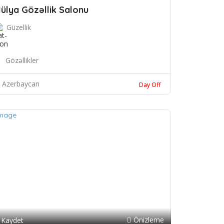
ülya Gözəllik Salonu
Güzellik
Gözəllikler
Azerbaycan
Day Off
Önizleme
Kaydet