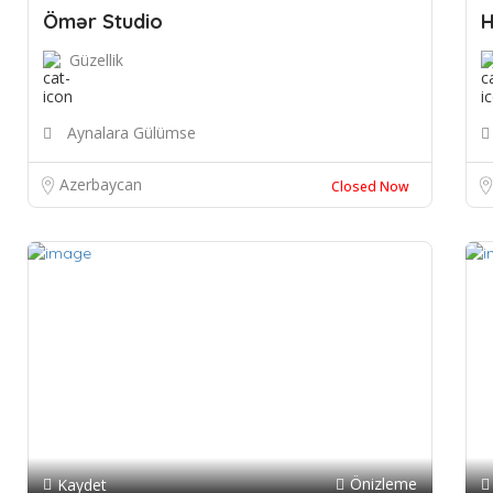
Ömər Studio
H
Güzellik
Aynalara Gülümse
Azerbaycan
Closed Now
Önizleme
Kaydet