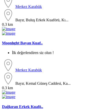
Merkez
Karabük
Bayır, Buluş Erkek Kuaförü, Kı...
0.3 km
Moonlıght Bayan Kuaf..
İlk değerlendiren siz olun !
Merkez
Karabük
Bayır, Kemal Güneş Caddesi, Ka...
0.3 km
Dağkıran Erkek Kuafö..