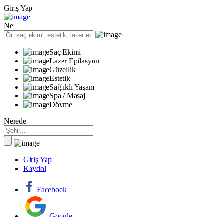
Giriş Yap
Ne
Saç Ekimi
Lazer Epilasyon
Güzellik
Estetik
Sağlıklı Yaşam
Spa / Masaj
Dövme
Nerede
Giriş Yap
Kaydol
Facebook
Google