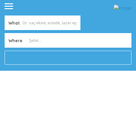
What
Where