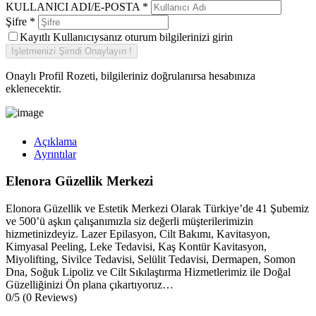
KULLANICI ADI/E-POSTA
*
Şifre
*
Kayıtlı Kullanıcıysanız oturum bilgilerinizi girin
Onaylı Profil Rozeti, bilgileriniz doğrulanırsa hesabınıza
eklenecektir.
Açıklama
Ayrıntılar
Elenora Güzellik Merkezi
E
lonora Güzellik ve Estetik Merkezi Olarak Türkiye’de 41 Şubemiz
ve 500’ü aşkın çalışanımızla siz değerli müşterilerimizin
hizmetinizdeyiz. Lazer Epilasyon, Cilt Bakımı, Kavitasyon,
Kimyasal Peeling, Leke Tedavisi, Kaş Kontür Kavitasyon,
Miyolifting, Sivilce Tedavisi, Selülit Tedavisi, Dermapen, Somon
Dna, Soğuk Lipoliz ve Cilt Sıkılaştırma Hizmetlerimiz ile Doğal
Güzelliğinizi Ön plana çıkartıyoruz…
0/5
(0 Reviews)