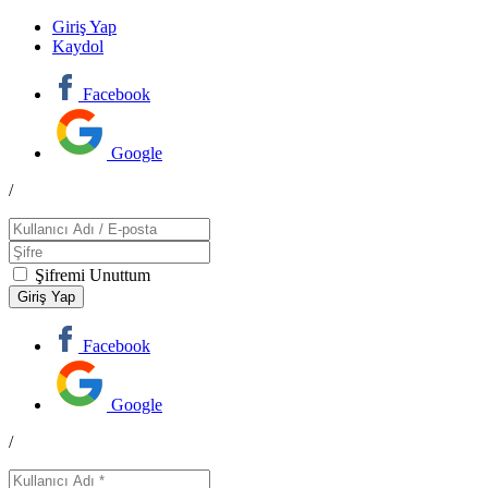
Giriş Yap
Kaydol
Facebook
Google
/
Şifremi Unuttum
Facebook
Google
/