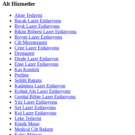
Alt Hizmetler
Akne Tedavisi
Bacak Lazer Epilasyonu
Bıyık Lazer Epilasyonu
Bikini Bölgesi Lazer Epilasyonu
Boyun Lazer Epilasyonu
Cilt Mezoterapisi
Çene Lazer Epilasyonu
Dermapen
Diode Lazer Epilasyon
Ense Lazer Epilasyonu
Kaş Kontörü
Peeling
Selülit Bakımı
Kadınlara Lazer Epilasyon
Koltuk Altı Lazer Epilasyonu
Genital Bölge Lazer Epilasyonu
Yüz Lazer Epilasyonu
Sırt Lazer Epilasyonu
Kol Lazer Epilasyonu
Leke Tedavisi
Klasik Masaj
Medical Cilt Bakımı
Kalıcı Makyaj