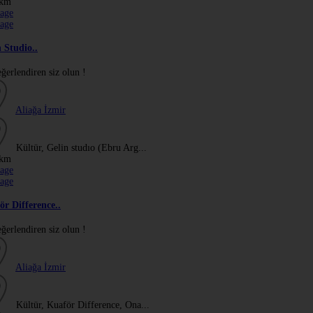
 km
 Studio..
eğerlendiren siz olun !
Aliağa
İzmir
Kültür, Gelin studıo (Ebru Arg...
 km
ör Difference..
eğerlendiren siz olun !
Aliağa
İzmir
Kültür, Kuaför Difference, Ona...