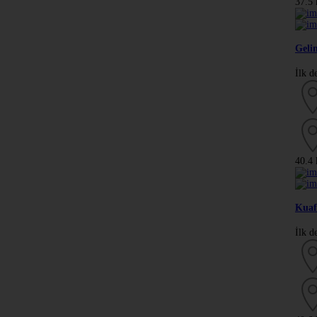
37.5
Gelin
İlk d
40.4
Kuaf
İlk d