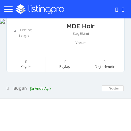
MDE Hair
Saç Ekimi
Yorum
0
Paylaş
Kaydet
Değerlendir
Bugün
Şu Anda Açık
Göster