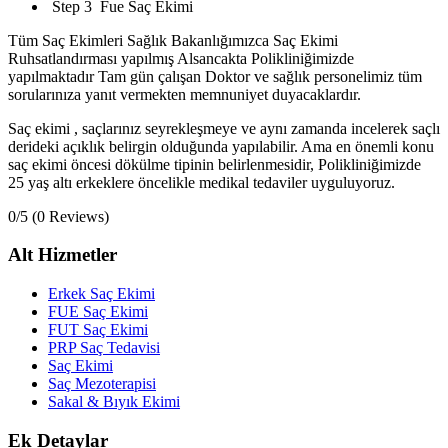
Step 3 Fue Saç Ekimi
Tüm Saç Ekimleri Sağlık Bakanlığımızca Saç Ekimi
Ruhsatlandırması yapılmış Alsancakta Polikliniğimizde
yapılmaktadır Tam gün çalışan Doktor ve sağlık personelimiz tüm
sorularınıza yanıt vermekten memnuniyet duyacaklardır.
Saç ekimi , saçlarınız seyrekleşmeye ve aynı zamanda incelerek saçlı
derideki açıklık belirgin olduğunda yapılabilir. Ama en önemli konu
saç ekimi öncesi dökülme tipinin belirlenmesidir, Polikliniğimizde
25 yaş altı erkeklere öncelikle medikal tedaviler uyguluyoruz.
0/5
(0 Reviews)
Alt Hizmetler
Erkek Saç Ekimi
FUE Saç Ekimi
FUT Saç Ekimi
PRP Saç Tedavisi
Saç Ekimi
Saç Mezoterapisi
Sakal & Bıyık Ekimi
Ek Detaylar