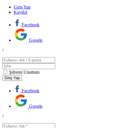
Giriş Yap
Kaydol
Facebook
Google
/
Şifremi Unuttum
Facebook
Google
/