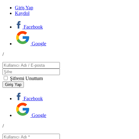
Giriş Yap
Kaydol
Facebook
Google
/
Şifremi Unuttum
Facebook
Google
/