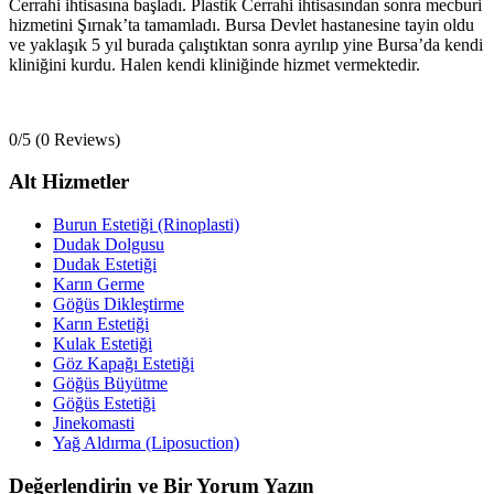
Cerrahi ihtisasına başladı. Plastik Cerrahi ihtisasından sonra mecburi
hizmetini Şırnak’ta tamamladı. Bursa Devlet hastanesine tayin oldu
ve yaklaşık 5 yıl burada çalıştıktan sonra ayrılıp yine Bursa’da kendi
kliniğini kurdu. Halen kendi kliniğinde hizmet vermektedir.
0/5
(0 Reviews)
Alt Hizmetler
Burun Estetiği (Rinoplasti)
Dudak Dolgusu
Dudak Estetiği
Karın Germe
Göğüs Dikleştirme
Karın Estetiği
Kulak Estetiği
Göz Kapağı Estetiği
Göğüs Büyütme
Göğüs Estetiği
Jinekomasti
Yağ Aldırma (Liposuction)
Değerlendirin ve Bir Yorum Yazın