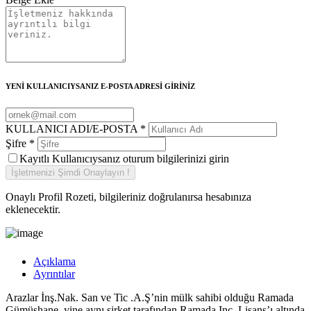
YENİ KULLANICIYSANIZ E-POSTA ADRESİ GİRİNİZ
KULLANICI ADI/E-POSTA
*
Şifre
*
Kayıtlı Kullanıcıysanız oturum bilgilerinizi girin
Onaylı Profil Rozeti, bilgileriniz doğrulanırsa hesabınıza
eklenecektir.
Açıklama
Ayrıntılar
Arazlar İnş.Nak. San ve Tic .A.Ş’nin mülk sahibi olduğu Ramada
Gümüşhane, yine aynı şirket tarafından Ramada Inc. Lisans’ı altında