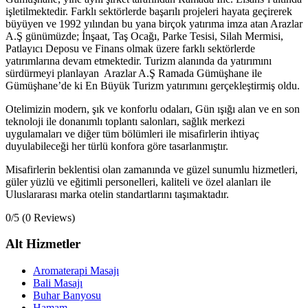
işletilmektedir. Farklı sektörlerde başarılı projeleri hayata geçirerek
büyüyen ve 1992 yılından bu yana birçok yatırıma imza atan Arazlar
A.Ş günümüzde; İnşaat, Taş Ocağı, Parke Tesisi, Silah Mermisi,
Patlayıcı Deposu ve Finans olmak üzere farklı sektörlerde
yatırımlarına devam etmektedir. Turizm alanında da yatırımını
sürdürmeyi planlayan Arazlar A.Ş Ramada Gümüşhane ile
Gümüşhane’de ki En Büyük Turizm yatırımını gerçekleştirmiş oldu.
Otelimizin modern, şık ve konforlu odaları, Gün ışığı alan ve en son
teknoloji ile donanımlı toplantı salonları, sağlık merkezi
uygulamaları ve diğer tüm bölümleri ile misafirlerin ihtiyaç
duyulabileceği her türlü konfora göre tasarlanmıştır.
Misafirlerin beklentisi olan zamanında ve güzel sunumlu hizmetleri,
güler yüzlü ve eğitimli personelleri, kaliteli ve özel alanları ile
Uluslararası marka otelin standartlarını taşımaktadır.
0/5
(0 Reviews)
Alt Hizmetler
Aromaterapi Masajı
Bali Masajı
Buhar Banyosu
Hamam