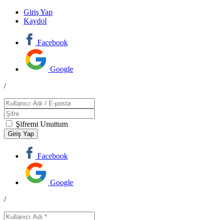
Giriş Yap
Kaydol
Facebook
Google
/
Şifremi Unuttum
Facebook
Google
/