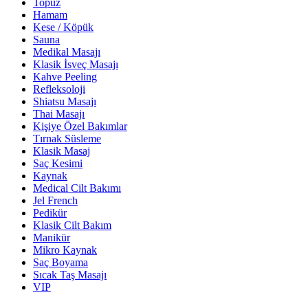
Topuz
Hamam
Kese / Köpük
Sauna
Medikal Masajı
Klasik İsveç Masajı
Kahve Peeling
Refleksoloji
Shiatsu Masajı
Thai Masajı
Kişiye Özel Bakımlar
Tırnak Süsleme
Klasik Masaj
Saç Kesimi
Kaynak
Medical Cilt Bakımı
Jel French
Pedikür
Klasik Cilt Bakım
Manikür
Mikro Kaynak
Saç Boyama
Sıcak Taş Masajı
VIP