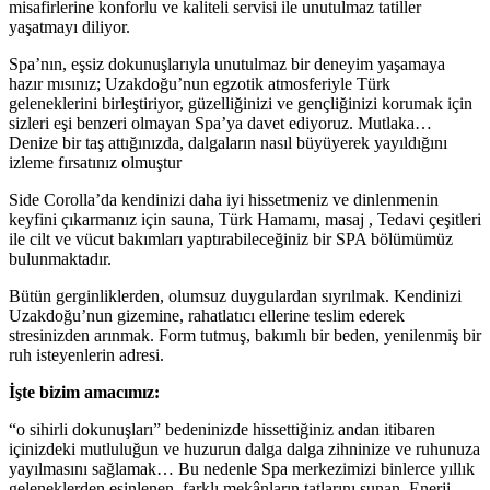
misafirlerine konforlu ve kaliteli servisi ile unutulmaz tatiller
yaşatmayı diliyor.
Spa’nın, eşsiz dokunuşlarıyla unutulmaz bir deneyim yaşamaya
hazır mısınız; Uzakdoğu’nun egzotik atmosferiyle Türk
geleneklerini birleştiriyor, güzelliğinizi ve gençliğinizi korumak için
sizleri eşi benzeri olmayan Spa’ya davet ediyoruz. Mutlaka…
Denize bir taş attığınızda, dalgaların nasıl büyüyerek yayıldığını
izleme fırsatınız olmuştur
Side Corolla’da kendinizi daha iyi hissetmeniz ve dinlenmenin
keyfini çıkarmanız için sauna, Türk Hamamı, masaj , Tedavi çeşitleri
ile cilt ve vücut bakımları yaptırabileceğiniz bir SPA bölümümüz
bulunmaktadır.
Bütün gerginliklerden, olumsuz duygulardan sıyrılmak. Kendinizi
Uzakdoğu’nun gizemine, rahatlatıcı ellerine teslim ederek
stresinizden arınmak. Form tutmuş, bakımlı bir beden, yenilenmiş bir
ruh isteyenlerin adresi.
İşte bizim amacımız:
“o sihirli dokunuşları” bedeninizde hissettiğiniz andan itibaren
içinizdeki mutluluğun ve huzurun dalga dalga zihninize ve ruhunuza
yayılmasını sağlamak… Bu nedenle Spa merkezimizi binlerce yıllık
geleneklerden esinlenen, farklı mekânların tatlarını sunan, Enerji