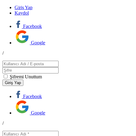
Giriş Yap
Kaydol
Facebook
Google
/
Şifremi Unuttum
Facebook
Google
/