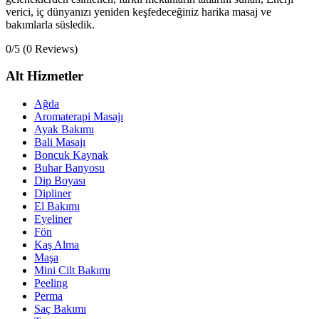
verici, iç dünyanızı yeniden keşfedeceğiniz harika masaj ve
bakımlarla süsledik.
0/5
(0 Reviews)
Alt Hizmetler
Ağda
Aromaterapi Masajı
Ayak Bakımı
Bali Masajı
Boncuk Kaynak
Buhar Banyosu
Dip Boyası
Dipliner
El Bakımı
Eyeliner
Fön
Kaş Alma
Maşa
Mini Cilt Bakımı
Peeling
Perma
Saç Bakımı