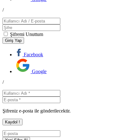
/
Şifremi Unuttum
Facebook
Google
/
Şifreniz e-posta ile gönderilecektir.