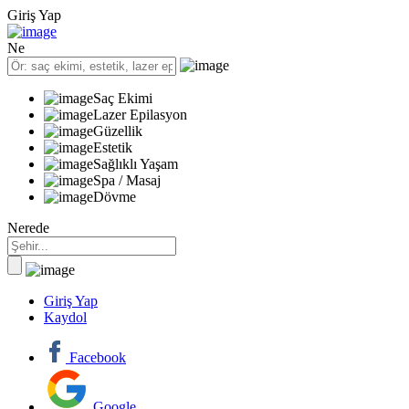
Giriş Yap
Ne
Saç Ekimi
Lazer Epilasyon
Güzellik
Estetik
Sağlıklı Yaşam
Spa / Masaj
Dövme
Nerede
Giriş Yap
Kaydol
Facebook
Google