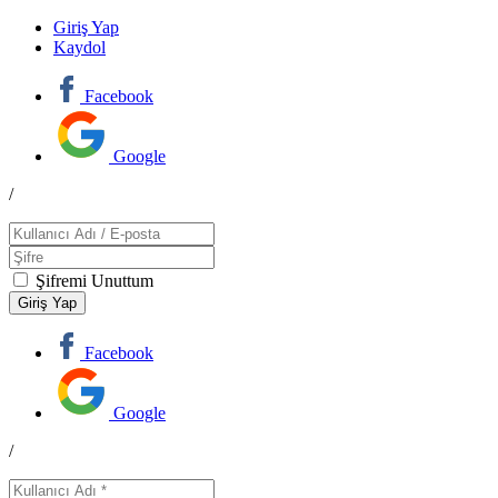
Giriş Yap
Kaydol
Facebook
Google
/
Şifremi Unuttum
Facebook
Google
/