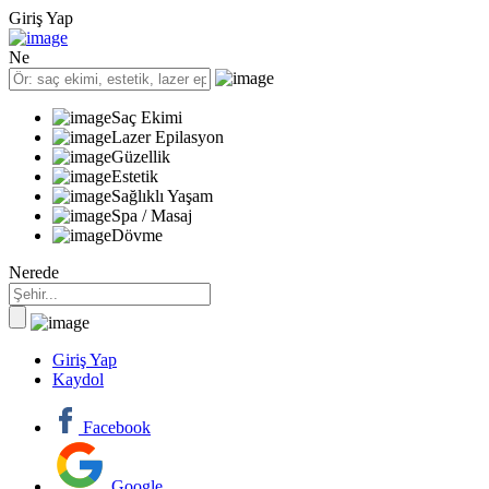
Giriş Yap
Ne
Saç Ekimi
Lazer Epilasyon
Güzellik
Estetik
Sağlıklı Yaşam
Spa / Masaj
Dövme
Nerede
Giriş Yap
Kaydol
Facebook
Google