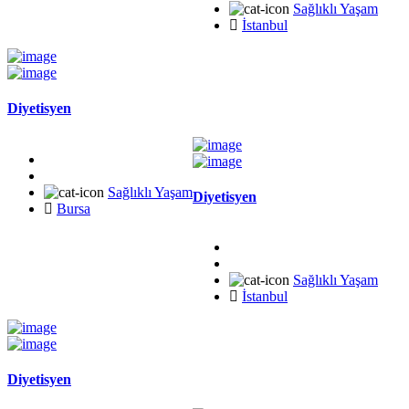
Sağlıklı Yaşam
İstanbul
Diyetisyen
Sağlıklı Yaşam
Diyetisyen
Bursa
Sağlıklı Yaşam
İstanbul
Diyetisyen