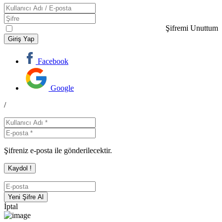
Şifremi Unuttum
Facebook
Google
/
Şifreniz e-posta ile gönderilecektir.
İptal