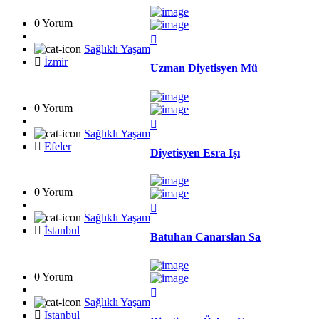
0 Yorum
Sağlıklı Yaşam
İzmir
Uzman Diyetisyen Mü
0 Yorum
Sağlıklı Yaşam
Efeler
Diyetisyen Esra Işı
0 Yorum
Sağlıklı Yaşam
İstanbul
Batuhan Canarslan Sa
0 Yorum
Sağlıklı Yaşam
İstanbul