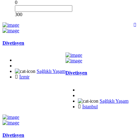
0
300
Diyetisyen
Sağlıklı Yaşam
Diyetisyen
İzmir
Sağlıklı Yaşam
İstanbul
Diyetisyen