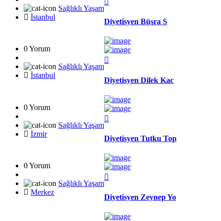
Sağlıklı Yaşam
İstanbul
Diyetisyen Büşra S
0 Yorum
Sağlıklı Yaşam
İstanbul
Diyetisyen Dilek Kac
0 Yorum
Sağlıklı Yaşam
İzmir
Diyetisyen Tutku Top
0 Yorum
Sağlıklı Yaşam
Merkez
Diyetisyen Zeynep Yo