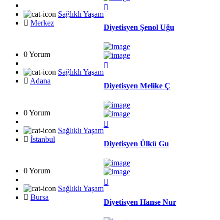
Sağlıklı Yaşam
Merkez
Diyetisyen Şenol Uğu
0 Yorum
Sağlıklı Yaşam
Adana
Diyetisyen Melike Ç
0 Yorum
Sağlıklı Yaşam
İstanbul
Diyetisyen Ülkü Gu
0 Yorum
Sağlıklı Yaşam
Bursa
Diyetisyen Hanse Nur