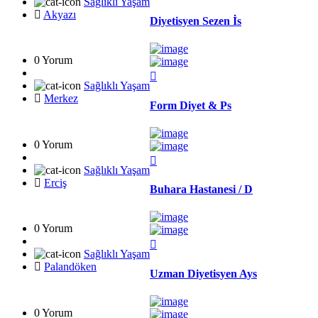
Sağlıklı Yaşam
Akyazı
Diyetisyen Sezen İs
0 Yorum
Sağlıklı Yaşam
Merkez
Form Diyet & Ps
0 Yorum
Sağlıklı Yaşam
Erciş
Buhara Hastanesi / D
0 Yorum
Sağlıklı Yaşam
Palandöken
Uzman Diyetisyen Ays
0 Yorum