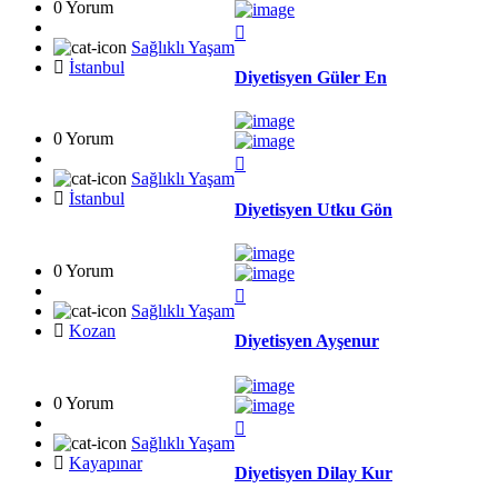
0 Yorum
Sağlıklı Yaşam
İstanbul
Diyetisyen Güler En
0 Yorum
Sağlıklı Yaşam
İstanbul
Diyetisyen Utku Gön
0 Yorum
Sağlıklı Yaşam
Kozan
Diyetisyen Ayşenur
0 Yorum
Sağlıklı Yaşam
Kayapınar
Diyetisyen Dilay Kur