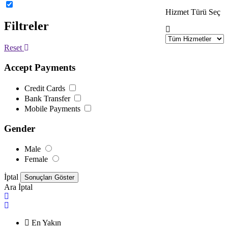
Hizmet Türü Seç
Filtreler
Reset
Accept Payments
Credit Cards
Bank Transfer
Mobile Payments
Gender
Male
Female
İptal
Ara
İptal
En Yakın