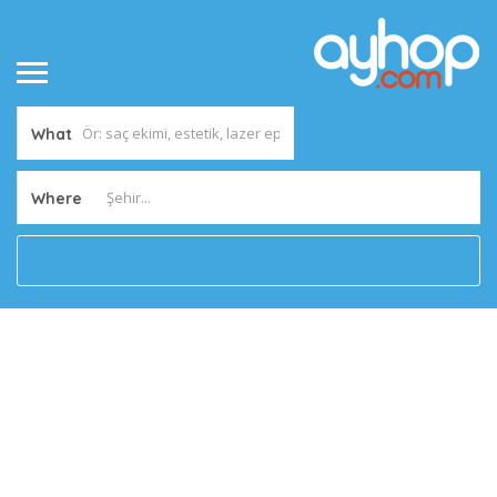
What
Where