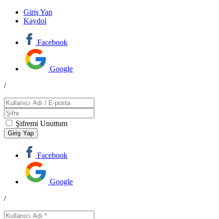
Giriş Yap
Kaydol
Facebook
Google
/
Şifremi Unuttum
Facebook
Google
/