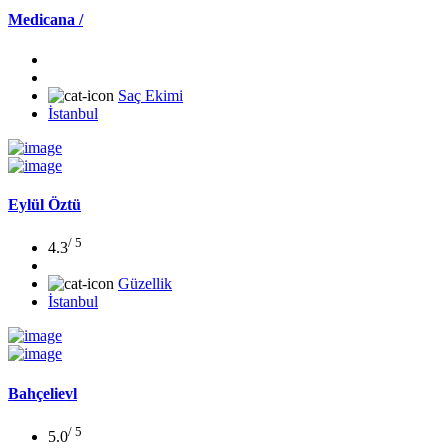
Medicana /
Saç Ekimi
İstanbul
Eylül Öztü
/ 5
4.3
Güzellik
İstanbul
Bahçelievl
/ 5
5.0