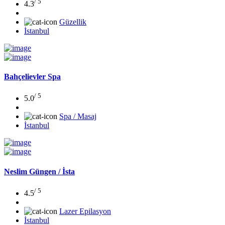
/ 5
4.3
Güzellik
İstanbul
Bahçelievler Spa
/ 5
5.0
Spa / Masaj
İstanbul
Neslim Güngen / İsta
/ 5
4.5
Lazer Epilasyon
İstanbul