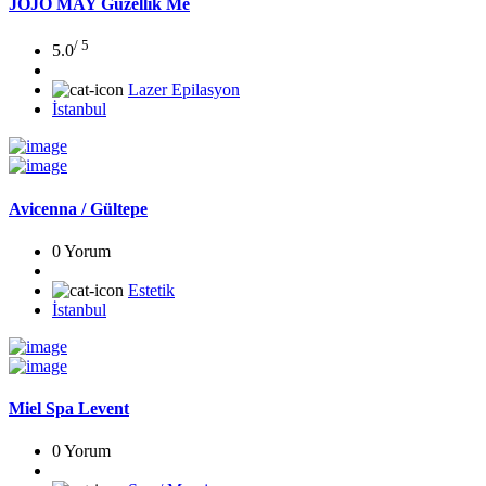
JOJO MAY Güzellik Me
/ 5
5.0
Lazer Epilasyon
İstanbul
Avicenna / Gültepe
0 Yorum
Estetik
İstanbul
Miel Spa Levent
0 Yorum