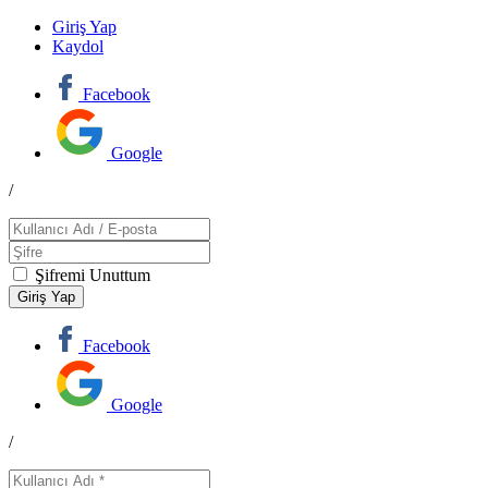
Giriş Yap
Kaydol
Facebook
Google
/
Şifremi Unuttum
Facebook
Google
/