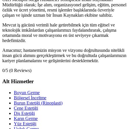
Müdürlüğü olarak; İşe alım, organizasyonel gelişim, eğitim, personel
özlük ve ücret yönetimi, resmi işlemler başlıklarında özveriyle
çalışan ve işinde uzman bir İnsan Kaynakları ekibine sahibiz.
Mevcut iş gücünü verimli hale getirebilmek için tüm eğitsel ve
teknolojik imkânlardan çalışanlarımızı faydalandırarak, çalışma
ortamında moral ve motivasyonu en üst seviyeye çıkarmak
hedefimizdir.
Amacımız; hastanemizin misyon ve vizyonu doğrultusunda nitelikli
insan gücü alımını gerçekleştirmek ve bu doğrultuda çalışanlarımızın
kariyer planlamalarını ve gelişimlerini desteklemektir.
0/5
(0 Reviews)
Alt Hizmetler
Boyun Germe
Bölgesel İnceltme
Burun Estetiği (Rinoplasti)
Çene Estetiği
Diş Estetiği
Karın Germe
Yüz Estetiği
Uyluk Germe