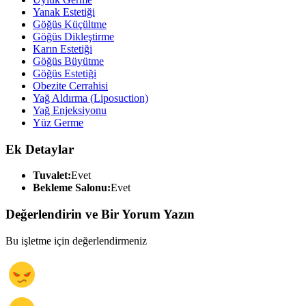
Yanak Estetiği
Göğüs Küçültme
Göğüs Dikleştirme
Karın Estetiği
Göğüs Büyütme
Göğüs Estetiği
Obezite Cerrahisi
Yağ Aldırma (Liposuction)
Yağ Enjeksiyonu
Yüz Germe
Ek Detaylar
Tuvalet:
Evet
Bekleme Salonu:
Evet
Değerlendirin ve Bir Yorum Yazın
Bu işletme için değerlendirmeniz