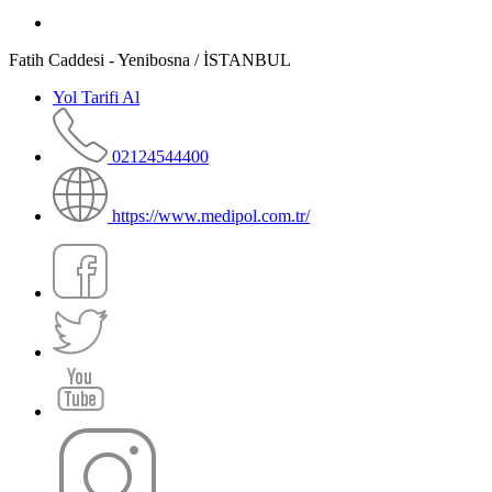
Fatih Caddesi - Yenibosna / İSTANBUL
Yol Tarifi Al
02124544400
https://www.medipol.com.tr/