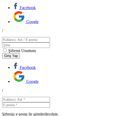
Facebook
Google
/
Şifremi Unuttum
Facebook
Google
/
Şifreniz e-posta ile gönderilecektir.