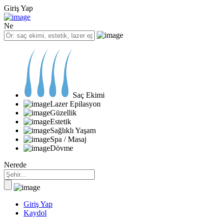
Giriş Yap
Ne
Saç Ekimi
Lazer Epilasyon
Güzellik
Estetik
Sağlıklı Yaşam
Spa / Masaj
Dövme
Nerede
Giriş Yap
Kaydol