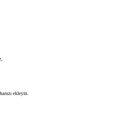
z.
vhanızı ekleyin.