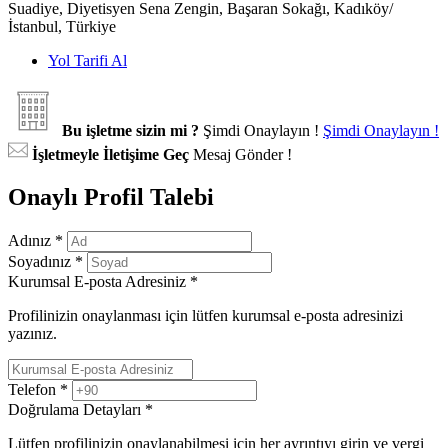
Suadiye, Diyetisyen Sena Zengin, Başaran Sokağı, Kadıköy/
İstanbul, Türkiye
Yol Tarifi Al
Bu işletme sizin mi ?
Şimdi Onaylayın !
Şimdi Onaylayın !
İşletmeyle İletişime Geç
Mesaj Gönder !
Onaylı Profil Talebi
Adınız
*
Soyadınız
*
Kurumsal E-posta Adresiniz
*
Profilinizin onaylanması için lütfen kurumsal e-posta adresinizi
yazınız.
Telefon
*
Doğrulama Detayları
*
Lütfen profilinizin onaylanabilmesi için her ayrıntıyı girin ve vergi