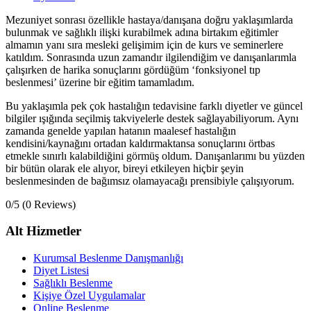
Mezuniyet sonrası özellikle hastaya/danışana doğru yaklaşımlarda
bulunmak ve sağlıklı ilişki kurabilmek adına birtakım eğitimler
almamın yanı sıra mesleki gelişimim için de kurs ve seminerlere
katıldım. Sonrasında uzun zamandır ilgilendiğim ve danışanlarımla
çalışırken de harika sonuçlarını gördüğüm ‘fonksiyonel tıp
beslenmesi’ üzerine bir eğitim tamamladım.
Bu yaklaşımla pek çok hastalığın tedavisine farklı diyetler ve güncel
bilgiler ışığında seçilmiş takviyelerle destek sağlayabiliyorum. Aynı
zamanda genelde yapılan hatanın maalesef hastalığın
kendisini/kaynağını ortadan kaldırmaktansa sonuçlarını örtbas
etmekle sınırlı kalabildiğini görmüş oldum. Danışanlarımı bu yüzden
bir bütün olarak ele alıyor, bireyi etkileyen hiçbir şeyin
beslenmesinden de bağımsız olamayacağı prensibiyle çalışıyorum.
0/5
(0 Reviews)
Alt Hizmetler
Kurumsal Beslenme Danışmanlığı
Diyet Listesi
Sağlıklı Beslenme
Kişiye Özel Uygulamalar
Online Beslenme