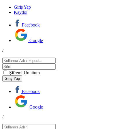
Giriş Yap
Kaydol
Facebook
Google
/
Şifremi Unuttum
Facebook
Google
/