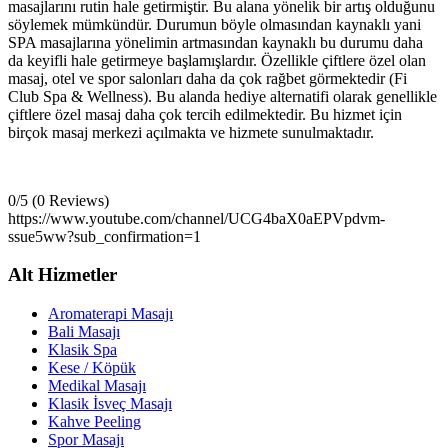
masajlarını rutin hale getirmiştir. Bu alana yönelik bir artış olduğunu
söylemek mümkündür. Durumun böyle olmasından kaynaklı yani
SPA masajlarına yönelimin artmasından kaynaklı bu durumu daha
da keyifli hale getirmeye başlamışlardır. Özellikle çiftlere özel olan
masaj, otel ve spor salonları daha da çok rağbet görmektedir (Fi
Club Spa & Wellness). Bu alanda hediye alternatifi olarak genellikle
çiftlere özel masaj daha çok tercih edilmektedir. Bu hizmet için
birçok masaj merkezi açılmakta ve hizmete sunulmaktadır.
0/5
(0 Reviews)
https://www.youtube.com/channel/UCG4baX0aEPVpdvm-
ssue5ww?sub_confirmation=1
Alt Hizmetler
Aromaterapi Masajı
Bali Masajı
Klasik Spa
Kese / Köpük
Medikal Masajı
Klasik İsveç Masajı
Kahve Peeling
Spor Masajı