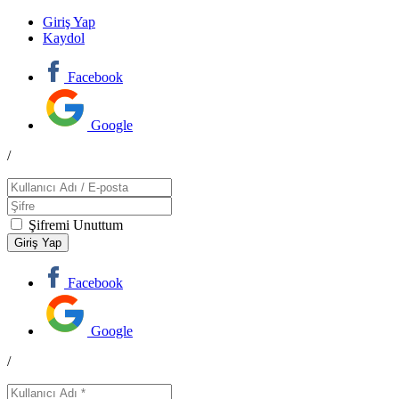
Giriş Yap
Kaydol
Facebook
Google
/
Şifremi Unuttum
Facebook
Google
/