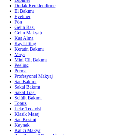
Dipliner
Dudak Renklendirme
El Bakımı
Eyeliner
Fön
Gelin Başı
Gelin Makyajı
Kaş Alma
Kaş Lifting
Keratin Bakımı
Maşa
Mini Cilt Bakımı
Peeling
Perma
Profesyonel Makyaj
Saç Bakımı
Sakal Bakımı
Sakal Traşı
Selülit Bakımı
Topuz
Leke Tedavisi
Klasik Masaj
Saç Kesimi
Kaynak
Kalıcı Makyaj