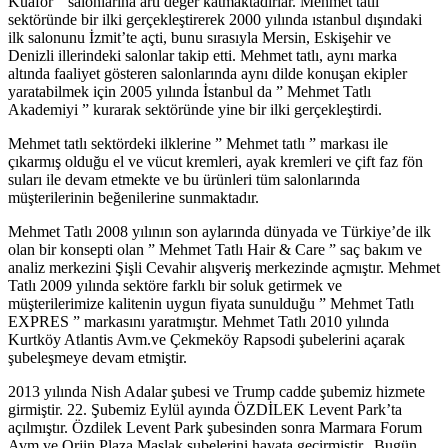
Kuaför ” salonlarına artı değer katmaktadırlar. Mehmet tatlı
sektöründe bir ilki gerçekleştirerek 2000 yılında ıstanbul dışındaki
ilk salonunu İzmit’te açti, bunu sırasıyla Mersin, Eskişehir ve
Denizli illerindeki salonlar takip etti. Mehmet tatlı, aynı marka
altında faaliyet gösteren salonlarında aynı dilde konuşan ekipler
yaratabilmek için 2005 yılında İstanbul da ” Mehmet Tatlı
Akademiyi ” kurarak sektöründe yine bir ilki gerçekleştirdi.
Mehmet tatlı sektördeki ilklerine ” Mehmet tatlı ” markası ile
çıkarmış olduğu el ve vücut kremleri, ayak kremleri ve çift faz fön
suları ile devam etmekte ve bu ürünleri tüm salonlarında
müşterilerinin beğenilerine sunmaktadır.
Mehmet Tatlı 2008 yılının son aylarında dünyada ve Türkiye’de ilk
olan bir konsepti olan ” Mehmet Tatlı Hair & Care ” saç bakım ve
analiz merkezini Şişli Cevahir alışveriş merkezinde açmıştır. Mehmet
Tatlı 2009 yılında sektöre farklı bir soluk getirmek ve
müşterilerimize kalitenin uygun fiyata sunulduğu ” Mehmet Tatlı
EXPRES ” markasını yaratmıştır. Mehmet Tatlı 2010 yılında
Kurtköy Atlantis Avm.ve Çekmeköy Rapsodi şubelerini açarak
şubeleşmeye devam etmiştir.
2013 yılında Nish Adalar şubesi ve Trump cadde şubemiz hizmete
girmiştir. 22. Şubemiz Eylül ayında ÖZDİLEK Levent Park’ta
açılmıştır. Özdilek Levent Park şubesinden sonra Marmara Forum
Avm ve Orjin Plaza Maslak şubelerini hayata geçirmiştir.. Bugün