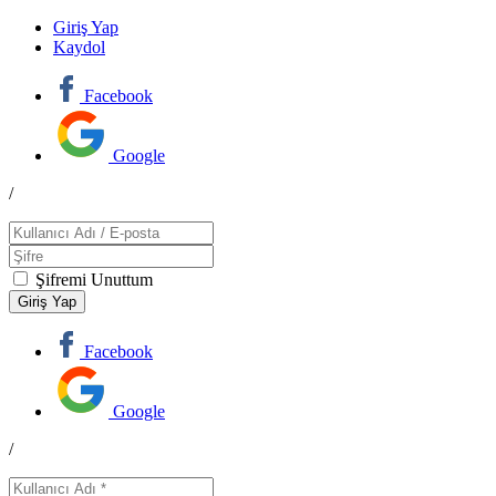
Giriş Yap
Kaydol
Facebook
Google
/
Şifremi Unuttum
Facebook
Google
/