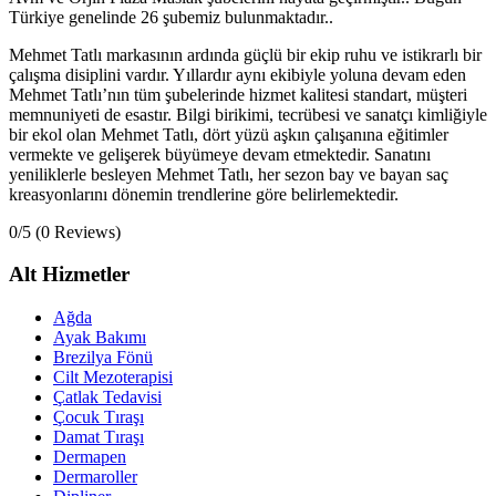
Türkiye genelinde 26 şubemiz bulunmaktadır..
Mehmet Tatlı markasının ardında güçlü bir ekip ruhu ve istikrarlı bir
çalışma disiplini vardır. Yıllardır aynı ekibiyle yoluna devam eden
Mehmet Tatlı’nın tüm şubelerinde hizmet kalitesi standart, müşteri
memnuniyeti de esastır. Bilgi birikimi, tecrübesi ve sanatçı kimliğiyle
bir ekol olan Mehmet Tatlı, dört yüzü aşkın çalışanına eğitimler
vermekte ve gelişerek büyümeye devam etmektedir. Sanatını
yeniliklerle besleyen Mehmet Tatlı, her sezon bay ve bayan saç
kreasyonlarını dönemin trendlerine göre belirlemektedir.
0/5
(0 Reviews)
Alt Hizmetler
Ağda
Ayak Bakımı
Brezilya Fönü
Cilt Mezoterapisi
Çatlak Tedavisi
Çocuk Tıraşı
Damat Tıraşı
Dermapen
Dermaroller