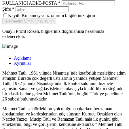
KULLANICI ADI/E-POSTA
*
Şifre
*
Kayıtlı Kullanıcıysanız oturum bilgilerinizi girin
Onaylı Profil Rozeti, bilgileriniz doğrulanırsa hesabınıza
eklenecektir.
Açıklama
Ayrıntılar
Mehmet Tatlı, 1961 yılında Nişantaşı’nda kuaförlük mesleğine adım
atmıştır. Burada çok değerli ustalarının yanında yetişen Mehmet
Tatlı, 1972 yılında Nişantaşı’nda ilk kuaför salonunu hizmete
açmıştır. Sanatı ve çağdaş işletme anlayışıyla kuaförlük mesleğinde
bir klasik haline gelen Mehmet Tatlı’nın, bugün Türkiye genelinde
26 şubesi bulunmaktadır.
Mehmet Tatlı sektördeki bu yolculuğuna çıkarken her zaman
dostlarından ve kardeşlerinden güç almıştır, Kurucu Ortakları olan
Necdet Yazıcı, Mucip Tatlı ve Ramazan Tatlı hala ilk günkü gibi
emeklerini, bilgi ve görüşlerini kendisine aktararak ” Mehmet Tatlı