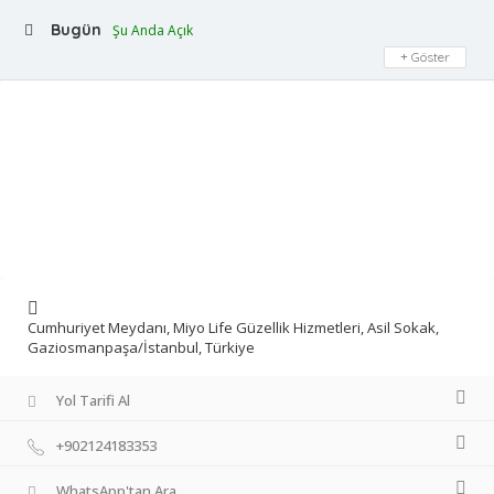
Bugün
Şu Anda Açık
Göster
Cumhuriyet Meydanı, Miyo Life Güzellik Hizmetleri, Asil Sokak,
Gaziosmanpaşa/İstanbul, Türkiye
Yol Tarifi Al
+902124183353
WhatsApp'tan Ara