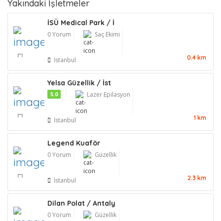
Yakındaki İşletmeler
İSÜ Medical Park / İ
0 Yorum
Saç Ekimi
0.4 km
İstanbul
Yelsa Güzellik / İst
5.0
Lazer Epilasyon
1 km
İstanbul
Legend Kuaför
0 Yorum
Güzellik
2.3 km
İstanbul
Dilan Polat / Antaly
0 Yorum
Güzellik