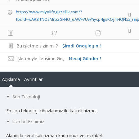
https://www.miyolifeguzellik.com/?
fbclid=wAR3rtNOsMrpZGFHO_eAWFVUwYiycp4gsKQjfrHQN52_rEi
Bu işletme sizin mi ?
Şimdi Onaylayın !
İşletmeyle İletişime Geç
Mesaj Gönder !
Açıklama
Ayrıntılar
Son Teknoloji
En son teknoloji cihazlarımız ile kaliteli hizmet.
Uzman Ekibimiz
Alanında sertifikalı uzman kadromuz ve tecrübeli