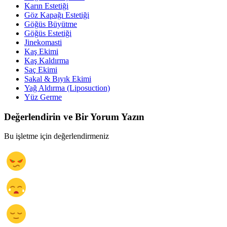
Karın Estetiği
Göz Kapağı Estetiği
Göğüs Büyütme
Göğüs Estetiği
Jinekomasti
Kaş Ekimi
Kaş Kaldırma
Saç Ekimi
Sakal & Bıyık Ekimi
Yağ Aldırma (Liposuction)
Yüz Germe
Değerlendirin ve Bir Yorum Yazın
Bu işletme için değerlendirmeniz