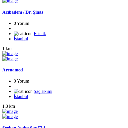
Acıbadem / Dr. Şinas
0 Yorum
Estetik
İstanbul
1 km
Arenamed
0 Yorum
Saç Ekimi
İstanbul
1.3 km
Serkan Aydın Saç Eki