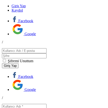
Giriş Yap
Kaydol
Facebook
Google
/
Şifremi Unuttum
Facebook
Google
/