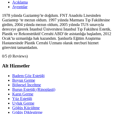
Açıklama
Ayrıntılar
1978 yılında Gaziantep’te doğdum. FNT Anadolu Lisesinden
Gaziantep ‘te mezun oldum. 1997 yılında Marmara Tıp Fakültesine
girdim, 2004 yılında mezun oldum, 2005 yılında TUS sınavıyla
dereceye girerek İstanbul Üniversitesi İstanbul Tıp Fakültesi Estetik,
Plastik ve Rekonstrüktif Cerrahi ABD’de asistanlığa başladım, 2012
Ocak’ta uzmanlığa hak kazandım. Şanlıurfa Eğitim Araştırma
Hastanesinde Plastik Cerrahi Uzmanı olarak mecburi hizmet
görevimi tamamladım.
0/5
(0 Reviews)
Alt Hizmetler
Badem Göz Estetiği
Boyun Germe
Bölgesel İnceltme
Burun Estetiği (Rinoplasti)
Karın Germe
Yüz Estetiği
Uyluk Germe
Göğüs Küçültme
Göğüs Dikleştirme