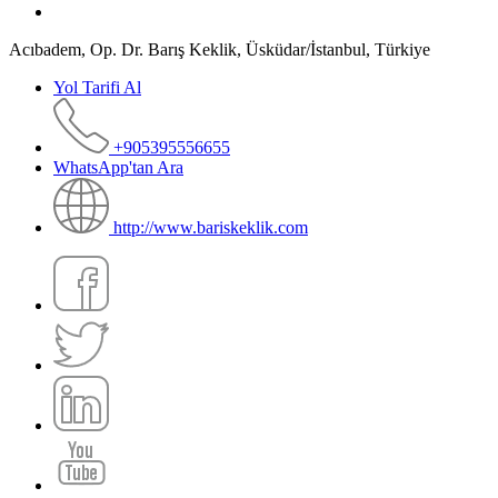
Acıbadem, Op. Dr. Barış Keklik, Üsküdar/İstanbul, Türkiye
Yol Tarifi Al
+905395556655
WhatsApp'tan Ara
http://www.bariskeklik.com