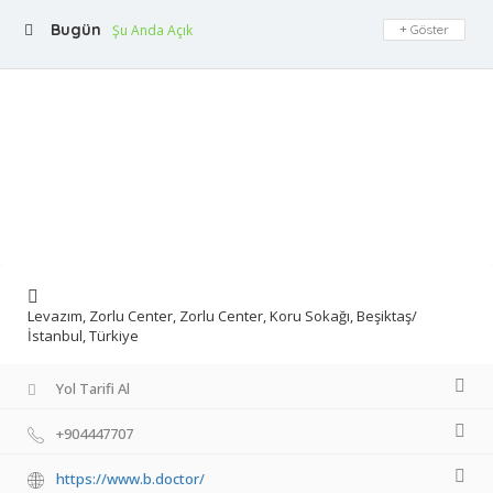
Bugün
Şu Anda Açık
Göster
Levazım, Zorlu Center, Zorlu Center, Koru Sokağı, Beşiktaş/
İstanbul, Türkiye
Yol Tarifi Al
+904447707
https://www.b.doctor/