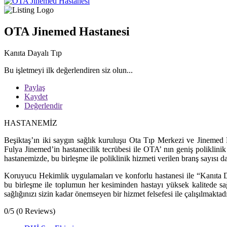
OTA Jinemed Hastanesi
Kanıta Dayalı Tıp
Bu işletmeyi ilk değerlendiren siz olun...
Paylaş
Kaydet
Değerlendir
HASTANEMİZ
Beşiktaş’ın iki saygın sağlık kuruluşu Ota Tıp Merkezi ve Jinemed H
Fulya Jinemed’in hastanecilik tecrübesi ile OTA’ nın geniş poliklini
hastanemizde, bu birleşme ile poliklinik hizmeti verilen branş sayısı d
Koruyucu Hekimlik uygulamaları ve konforlu hastanesi ile “Kanıta D
bu birleşme ile toplumun her kesiminden hastayı yüksek kalitede sa
sağlığınızı sizin kadar önemseyen bir hizmet felsefesi ile çalışılmaktadı
0/5
(0 Reviews)