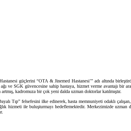
astanesi güçlerini “OTA & Jinemed Hastanesi’” adı altında birleştird
k ağı ve SGK güvencesine sahip hastaya, hizmet verme avantajı bir araya
a artmış, kadromuza bir çok yeni dalda uzman doktorlar katılmıştır.
ayalı Tıp” felsefesini ilke edinerek, hasta memnuniyeti odaklı çalışa
ğlık hizmeti ile buluşturmayı hedeflemektedir. Merkezimizde uzman d
r.