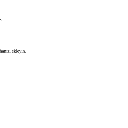
z.
vhanızı ekleyin.