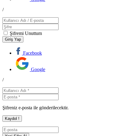
/
Şifremi Unuttum
Facebook
Google
/
Şifreniz e-posta ile gönderilecektir.