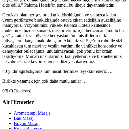
elde edilir.” Paloma Hotels’in temeli bu ilkeye dayanmaktadır.
Gereksiz olan her şey ortadan kaldırıldığında ve yalnızca kalan
uyum görülmeye bırakıldığında ortaya çıkan sadeliğin güzelliğine
inanıyoruz. Vizyonumuz, yüksek Paloma Hotels kalitesinde
mükemmel hizmet sunarak misafirlerimiz için her zaman “mutlu bir
yer” yaratmak ve böylece her yaştan tüm misafirlerin farklı
ihtiyaçlarını karşılamak olmuştur. Akdeniz ve Ege’nin ruhu ile sizi
kucaklayan tüm mavi ve yeşilin yardımı ile yenilikçi konseptler ve
deneyimler bulacağınız, unutulmayacak, çok yönlü bir ortam
tasarlıyoruz. Mimari unsurlarımız, faaliyetlerimiz ve hizmetlerimiz
ile zahmetsizce keyfinizi en üst düzeye çıkarıyoruz.
40 yıldır ağırladığımız tüm misafirlerimize teşekkür ederiz …
Birlikte yaşamak için çok daha mutlu anılar …
0/5
(0 Reviews)
Alt Hizmetler
Aromaterapi Masajı
Bali Masajı
Boyun Masajı
Buhar Banyosu