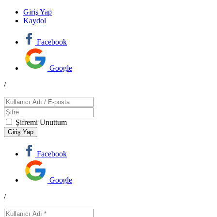
Giriş Yap
Kaydol
Facebook
Google
/
Şifremi Unuttum
Facebook
Google
/