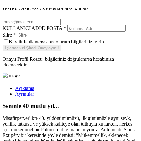
YENİ KULLANICIYSANIZ E-POSTA ADRESİ GİRİNİZ
KULLANICI ADI/E-POSTA
*
Şifre
*
Kayıtlı Kullanıcıysanız oturum bilgilerinizi girin
Onaylı Profil Rozeti, bilgileriniz doğrulanırsa hesabınıza
eklenecektir.
Açıklama
Ayrıntılar
Seninle 40 mutlu yıl…
Misafirperverlikte 40. yıldönümümüzü, ilk günümüzle aynı şevk,
yenilik tutkusu ve yüksek kaliteye olan tutkuyla kutlarken, herkes
için mükemmel bir Paloma olduğuna inanıyoruz. Antoine de Saint-
Exupéry bir keresinde şöyle demişti: “Mükemmellik, eklenecek
başka bir şey olmadığında değil, çıkarılacak hiçbir şey kalmadığında