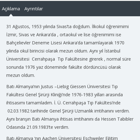
Açıklama
Ayrıntılar
31 Ağustos, 1953 yılında Sivas’ta doğdum. İlkokul öğrenimimi
İzmir, Sivas ve Ankara’da , ortaokul ve lise öğrenimimi ise
Bahçelievler Deneme Lisesi Ankara’da tamamlayarak 1970
yılında okul birincisi olarak mezun oldum. Aynı yıl İstanbul
Üniversitesi Cerrahpaşa Tıp Fakültesine girerek , normal süre
sonunda 1976 yaz döneminde fakülte dördüncüsü olarak
mezun oldum.
Batı Almanya’nın Justus –Liebig Giessen Üniversitesi Tıp
Fakültesi Genel Şirürji Kliniği’nde 1976-1983 yılları arasında
ihtisasımı tamamladım. İ. Ü. Cerrahpaşa Tıp Fakültesi’nde
02.03.1982 tarihinde Genel Şirürji Uzmanlık imtihanını verdim.
Aynı branşın Batı Almanya ihtisas imtihanını da Hessen Tabibler
Odasında 21.09.1983’te verdim.
Batı Almanya ‘nın Aachen Üniversitesi Eschweiler Eğitim