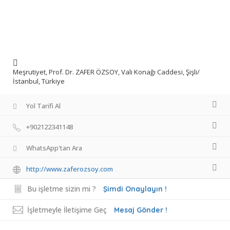
Meşrutiyet, Prof. Dr. ZAFER ÖZSOY, Vali Konağı Caddesi, Şişli/
İstanbul, Türkiye
Yol Tarifi Al
+902122341148
WhatsApp'tan Ara
http://www.zaferozsoy.com
Bu işletme sizin mi ?
Şimdi Onaylayın !
İşletmeyle İletişime Geç
Mesaj Gönder !