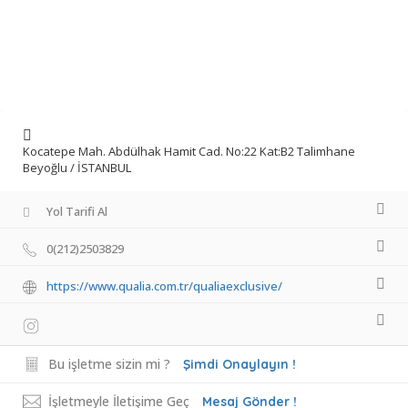
Kocatepe Mah. Abdülhak Hamit Cad. No:22 Kat:B2 Talimhane
Beyoğlu / İSTANBUL
Yol Tarifi Al
0(212)2503829
https://www.qualia.com.tr/qualiaexclusive/
Bu işletme sizin mi ?
Şimdi Onaylayın !
İşletmeyle İletişime Geç
Mesaj Gönder !