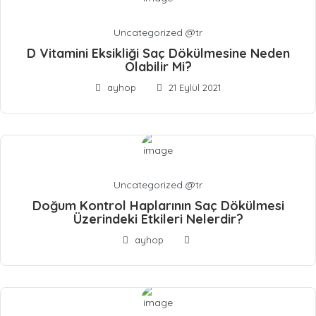
Uncategorized @tr
D Vitamini Eksikliği Saç Dökülmesine Neden
Olabilir Mi?
ayhop
21 Eylül 2021
Uncategorized @tr
Doğum Kontrol Haplarının Saç Dökülmesi
Üzerindeki Etkileri Nelerdir?
ayhop