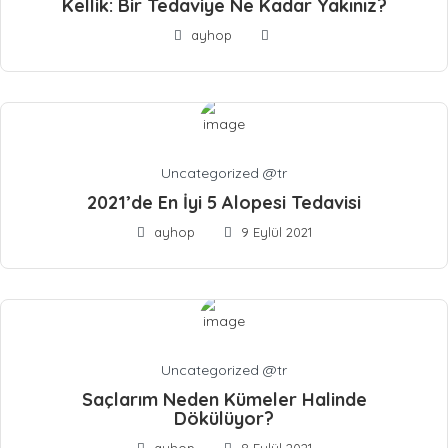
Kellik: Bir Tedaviye Ne Kadar Yakınız?
ayhop
Uncategorized @tr
2021’de En İyi 5 Alopesi Tedavisi
ayhop
9 Eylül 2021
Uncategorized @tr
Saçlarım Neden Kümeler Halinde
Dökülüyor?