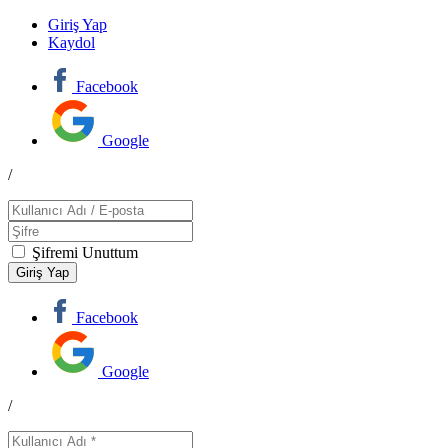
Giriş Yap
Kaydol
Facebook
Google
/
Şifremi Unuttum
Facebook
Google
/