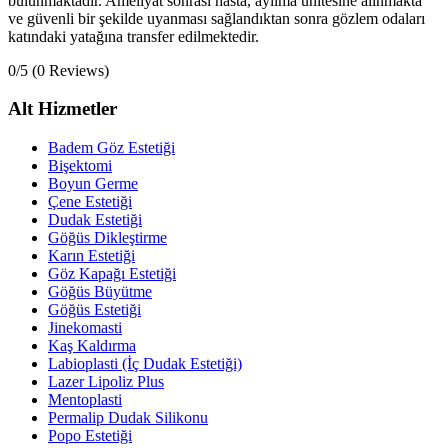
bulunmaktadır. Ameliyat sonrası hasta, ayılma ünitesine alınmakta
ve güvenli bir şekilde uyanması sağlandıktan sonra gözlem odaları
katındaki yatağına transfer edilmektedir.
0/5
(0 Reviews)
Alt Hizmetler
Badem Göz Estetiği
Bişektomi
Boyun Germe
Çene Estetiği
Dudak Estetiği
Göğüs Dikleştirme
Karın Estetiği
Göz Kapağı Estetiği
Göğüs Büyütme
Göğüs Estetiği
Jinekomasti
Kaş Kaldırma
Labioplasti (İç Dudak Estetiği)
Lazer Lipoliz Plus
Mentoplasti
Permalip Dudak Silikonu
Popo Estetiği