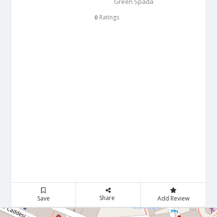
Green Spada
Ratings
0
Share
Save
Add Review