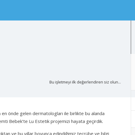
Bu işletmeyi ilk değerlendiren siz olun...
n en önde gelen dermatologları ile birlikte bu alanda
mti Bebek’te Lu Estetik projemizi hayata geçirdik.
ıktan ve bu yıllar boyunca edindiğimiz tecrübe ve bilgi