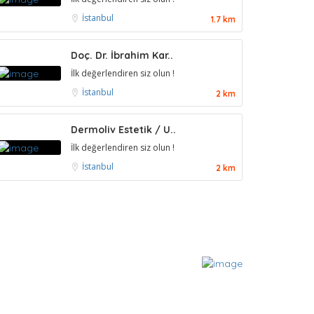
İstanbul
1.7 km
Doç. Dr. İbrahim Kar..
İlk değerlendiren siz olun !
İstanbul
2 km
Dermoliv Estetik / U..
İlk değerlendiren siz olun !
İstanbul
2 km