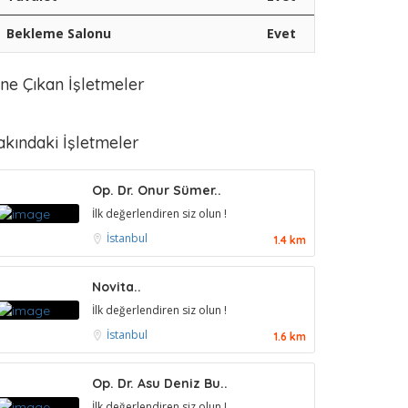
Bekleme Salonu
Evet
ne Çıkan İşletmeler
akındaki İşletmeler
Op. Dr. Onur Sümer..
İlk değerlendiren siz olun !
İstanbul
1.4 km
Novita..
İlk değerlendiren siz olun !
İstanbul
1.6 km
Op. Dr. Asu Deniz Bu..
İlk değerlendiren siz olun !