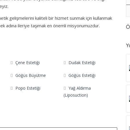
eyiz.
tik gelişmelerini kaliteli bir hizmet sunmak için kullanmak
rmek adına ileriye taşımak en önemli misyonumuzdur.
Ö
Y
Çene Estetiği
Dudak Estetiği
Göğüs Büyütme
Göğüs Estetiği
Popo Estetiği
Yağ Aldırma
(Liposuction)