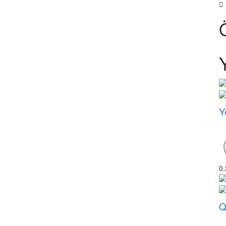
Y
0
Q