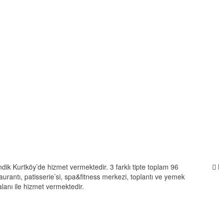
ndik Kurtköy’de hizmet vermektedir. 3 farklı tipte toplam 96
taurantı, patisserie’si, spa&fitness merkezi, toplantı ve yemek
lanı ile hizmet vermektedir.