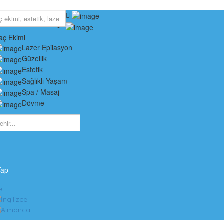
aç Ekimi
Lazer Epilasyon
Güzellik
Estetik
Sağlıklı Yaşam
Spa / Masaj
Dövme
Yap