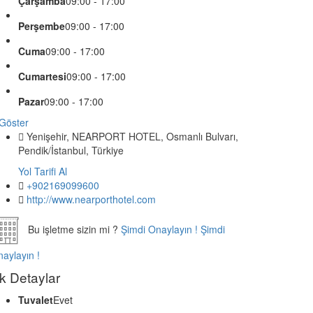
Çarşamba
09:00 - 17:00
Perşembe
09:00 - 17:00
Cuma
09:00 - 17:00
Cumartesi
09:00 - 17:00
Pazar
09:00 - 17:00
Göster
Yenişehir, NEARPORT HOTEL, Osmanlı Bulvarı,
Pendik/İstanbul, Türkiye
Yol Tarifi Al
+902169099600
http://www.nearporthotel.com
Bu işletme sizin mi ?
Şimdi Onaylayın !
Şimdi
aylayın !
k Detaylar
Tuvalet
Evet