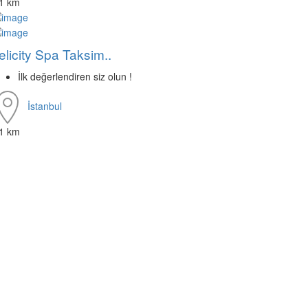
.1 km
elicity Spa Taksim..
İlk değerlendiren siz olun !
İstanbul
.1 km