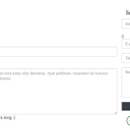
İ
s long :)