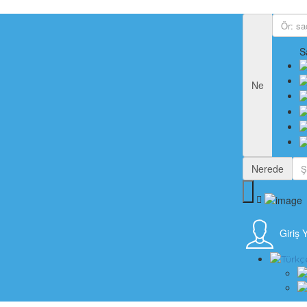
S
Ne
Nerede
Giriş 