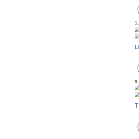
6
L
6
T