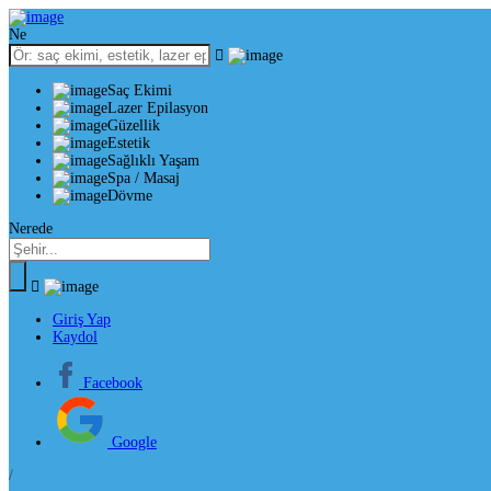
Ne
Saç Ekimi
Lazer Epilasyon
Güzellik
Estetik
Sağlıklı Yaşam
Spa / Masaj
Dövme
Nerede
Giriş Yap
Kaydol
Facebook
Google
/