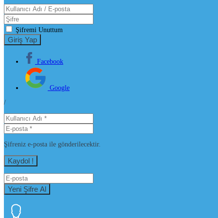
Şifremi Unuttum
Facebook
Google
/
Şifreniz e-posta ile gönderilecektir.
İptal