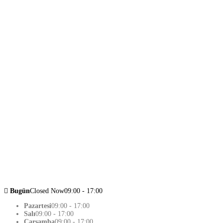
Bugün
Closed Now
09:00 - 17:00
Pazartesi
09:00 - 17:00
Salı
09:00 - 17:00
Çarşamba
09:00 - 17:00