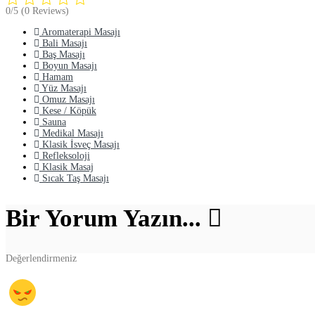
0/5
(0 Reviews)
Aromaterapi Masajı
Bali Masajı
Baş Masajı
Boyun Masajı
Hamam
Yüz Masajı
Omuz Masajı
Kese / Köpük
Sauna
Medikal Masajı
Klasik İsveç Masajı
Refleksoloji
Klasik Masaj
Sıcak Taş Masajı
Bir Yorum Yazın...
Değerlendirmeniz