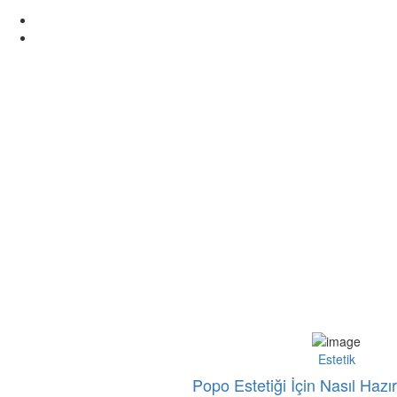
Estetik
Popo Estetiği İçin Nasıl Hazır