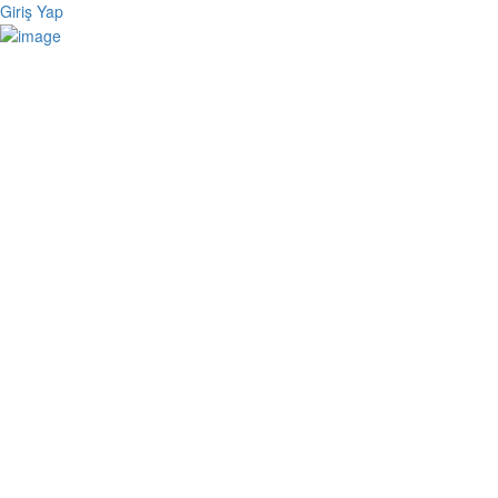
Giriş Yap