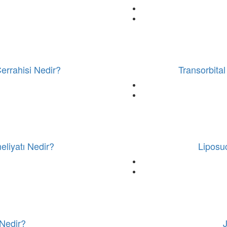
rrahisi Nedir?
Transorbita
liyatı Nedir?
Liposu
Nedir?