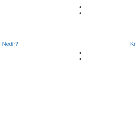
 Nedir?
Kr