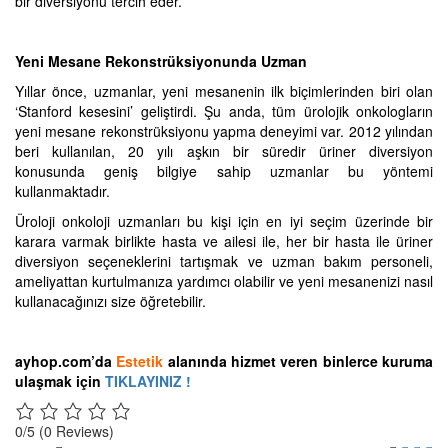
bir diversiyonu tercih eder.
Yeni Mesane Rekonstrüksiyonunda Uzman
Yıllar önce, uzmanlar, yeni mesanenin ilk biçimlerinden biri olan
‘Stanford kesesini’ geliştirdi. Şu anda, tüm ürolojik onkologların
yeni mesane rekonstrüksiyonu yapma deneyimi var. 2012 yılından
beri kullanılan, 20 yılı aşkın bir süredir üriner diversiyon
konusunda geniş bilgiye sahip uzmanlar bu yöntemi
kullanmaktadır.
Üroloji onkoloji uzmanları bu kişi için en iyi seçim üzerinde bir
karara varmak birlikte hasta ve ailesi ile, her bir hasta ile üriner
diversiyon seçeneklerini tartışmak ve uzman bakım personeli,
ameliyattan kurtulmanıza yardımcı olabilir ve yeni mesanenizi nasıl
kullanacağınızı size öğretebilir.
ayhop.com’da
Estetik
alanında hiz
met veren binlerce kuruma
ulaşmak için
TIKLAYINIZ !
0/5
(0 Reviews)