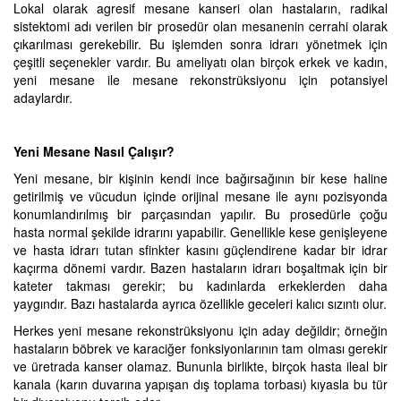
Lokal olarak agresif mesane kanseri olan hastaların, radikal
sistektomi adı verilen bir prosedür olan mesanenin cerrahi olarak
çıkarılması gerekebilir. Bu işlemden sonra idrarı yönetmek için
çeşitli seçenekler vardır. Bu ameliyatı olan birçok erkek ve kadın,
yeni mesane ile mesane rekonstrüksiyonu için potansiyel
adaylardır.
Yeni Mesane Nasıl Çalışır?
Yeni mesane, bir kişinin kendi ince bağırsağının bir kese haline
getirilmiş ve vücudun içinde orijinal mesane ile aynı pozisyonda
konumlandırılmış bir parçasından yapılır. Bu prosedürle çoğu
hasta normal şekilde idrarını yapabilir. Genellikle kese genişleyene
ve hasta idrarı tutan sfinkter kasını güçlendirene kadar bir idrar
kaçırma dönemi vardır. Bazen hastaların idrarı boşaltmak için bir
kateter takması gerekir; bu kadınlarda erkeklerden daha
yaygındır. Bazı hastalarda ayrıca özellikle geceleri kalıcı sızıntı olur.
Herkes yeni mesane rekonstrüksiyonu için aday değildir; örneğin
hastaların böbrek ve karaciğer fonksiyonlarının tam olması gerekir
ve üretrada kanser olamaz. Bununla birlikte, birçok hasta ileal bir
kanala (karın duvarına yapışan dış toplama torbası) kıyasla bu tür