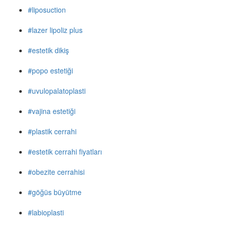
#liposuction
#lazer lipoliz plus
#estetik dikiş
#popo estetiği
#uvulopalatoplasti
#vajina estetiği
#plastik cerrahi
#estetik cerrahi fiyatları
#obezite cerrahisi
#göğüs büyütme
#labioplasti