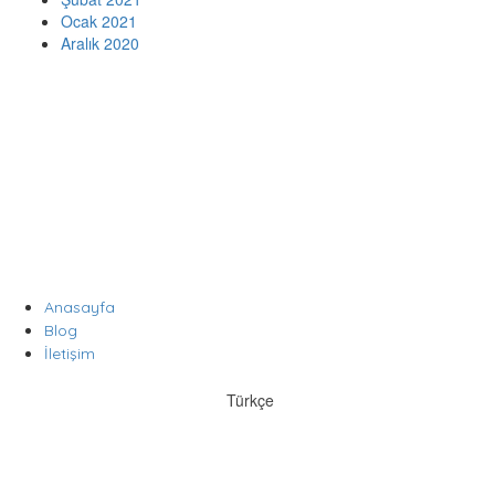
Ocak 2021
Aralık 2020
indir
veri politikası
Gizlilik Politikası
Çerez Politikası
Aydınlatma Metni
Kişisel Verilerin Korunması
Anasayfa
Blog
İletişim
Türkçe