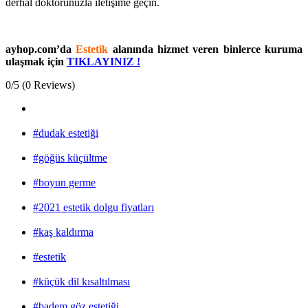
derhal doktorunuzla iletişime geçin.
ayhop.com’da
Estetik
alanında hizmet veren binlerce kuruma
ulaşmak için
TIKLAYINIZ !
0/5
(0 Reviews)
#dudak estetiği
#göğüs küçültme
#boyun germe
#2021 estetik dolgu fiyatları
#kaş kaldırma
#estetik
#küçük dil kısaltılması
#badem göz estetiği