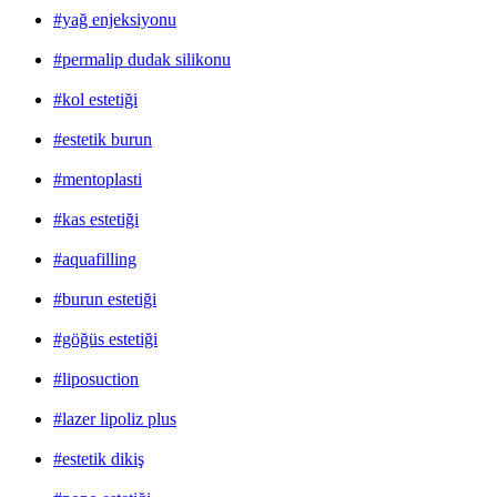
#yağ enjeksiyonu
#permalip dudak silikonu
#kol estetiği
#estetik burun
#mentoplasti
#kas estetiği
#aquafilling
#burun estetiği
#göğüs estetiği
#liposuction
#lazer lipoliz plus
#estetik dikiş