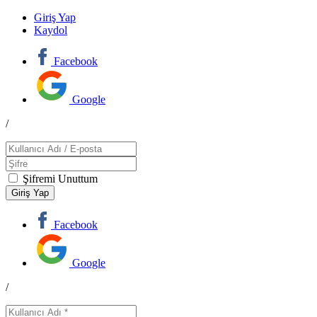
Giriş Yap
Kaydol
Facebook
Google
/
Şifremi Unuttum
Facebook
Google
/