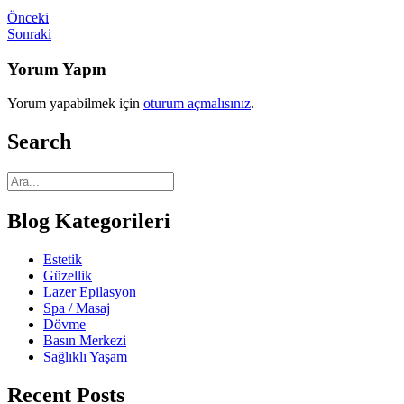
Önceki
Sonraki
Yorum Yapın
Yorum yapabilmek için
oturum açmalısınız
.
Search
Blog Kategorileri
Estetik
Güzellik
Lazer Epilasyon
Spa / Masaj
Dövme
Basın Merkezi
Sağlıklı Yaşam
Recent Posts