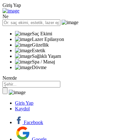
Giriş Yap
Ne
Saç Ekimi
Lazer Epilasyon
Güzellik
Estetik
Sağlıklı Yaşam
Spa / Masaj
Dövme
Nerede
Giriş Yap
Kaydol
Facebook
Google