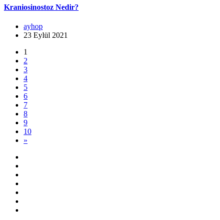
Kraniosinostoz Nedir?
ayhop
23 Eylül 2021
1
2
3
4
5
6
7
8
9
10
»