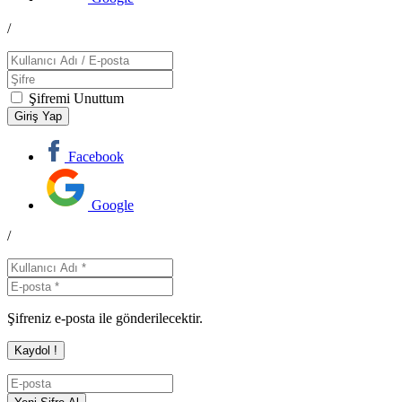
/
Şifremi Unuttum
Facebook
Google
/
Şifreniz e-posta ile gönderilecektir.