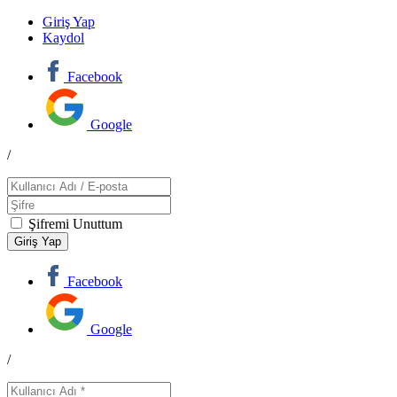
Giriş Yap
Kaydol
Facebook
Google
/
Şifremi Unuttum
Facebook
Google
/