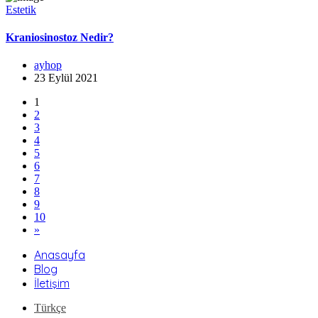
Estetik
Kraniosinostoz Nedir?
ayhop
23 Eylül 2021
1
2
3
4
5
6
7
8
9
10
»
Anasayfa
Blog
İletişim
Türkçe