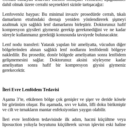
dahil olmak üzere cerrahi seçenekleri sizinle tartışacağız:
Lenfovenöz baypas: Bu minimal invaziv prosedürde cerrah, tıkalı
damarların etrafındaki drenajı yeniden yönlendirerek şişmeyi
azaltmak için sağlıklı lenf damarlarını birleştirir. Doktorunuz hafif
kompresyon giysileri giymeniz gerekip gerekmediğini ve ne kadar
süreyle kullanmanız gerektiği konusunda tavsiyede bulunacaktır.
Lenf nodu transferi: Yatarak yapılan bir ameliyatta, vücudun diğer
bölgelerinden alınan sağlıklı lenf nodlarını lenfödemli bölgeye
nakledilir. Bu prosedür, donör bölgede ameliyattan sonra lenfödem
gelişmemesini sağlar. Doktorunuz aksini söyleyene kadar
ameliyattan sonra hafif bir kompresyon giysisi giymeniz
gerekecektir.
İleri Evre Lenfödem Tedavisi
Aşama 3’te, etkilenen bölge çok genişler ve şişer ve deride kösele
bir görünüm oluşur. Bu aşamada, sıvı ve kalın, lifli doku birikmiştir
ve cilt ve tırnakların mantar enfeksiyonları yaygın olabilir.
İleri evre lenfödem tedavisinde ilk adım, hacmi küçültme veya
liposuction yoluyla boyutunu küçülterek uzvun işlevini eski haline