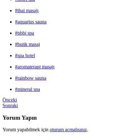
#thai masajı
#aquarius sauna
#tıbbi spa
#butik masaj
#spa hotel
#aromaterapi masajı
#rainbow sauna
#mineral spa
Önceki
Sonraki
Yorum Yapın
Yorum yapabilmek için
oturum açmalısınız
.