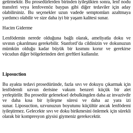
getirmektir. Bu prosedürlerden birinden iyileştikten sonra, lenf nodu
transferi veya lenfovenöz baypas gibi diğer tedaviler için aday
olabilirsiniz. Bu seçenekler uzun vadede semptomları azaltmaya
yardımcı olabilir ve size daha iyi bir yaşam kalitesi sunar.
Hacim Giderme
Lenfödemin nerede olduğuna bağlı olarak, ameliyatla doku ve
sıvının çıkarılması gerekebilir. Stanford’da cildinizin ve dokunuzun
mümkün olduğu kadar büyük bir kısmını korur ve gerekirse
vücudun diğer bölgelerinden deri greftleri kullanılır.
Liposuction
Bu ayakta tedavi prosedüründe, fazla sıvı ve dokuyu çıkarmak için
lenfödemli uzvun derisine vakum benzeri küçük bir alet
yerleştirilir. Bu prosedür geleneksel debulkingden daha az invazivdir
ve daha kısa bir iyileşme süresi ve daha az yara izi
sunar. Liposuction, uzvunuzun boyutunu küçültür ancak lenfödemi
iyileştirmez. Gelecekte sıvı ve doku birikmesini önlemek için sürekli
olarak bir kompresyon giysisi giymeniz gerekecektir.