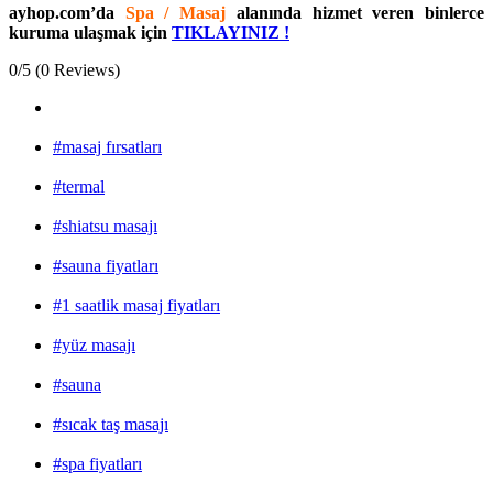
ayhop.com’da
Spa / Masaj
alanında hizmet veren binlerce
kuruma ulaşmak için
TIKLAYINIZ !
0/5
(0 Reviews)
#masaj fırsatları
#termal
#shiatsu masajı
#sauna fiyatları
#1 saatlik masaj fiyatları
#yüz masajı
#sauna
#sıcak taş masajı
#spa fiyatları