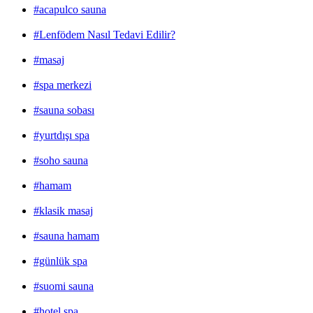
#acapulco sauna
#Lenfödem Nasıl Tedavi Edilir?
#masaj
#spa merkezi
#sauna sobası
#yurtdışı spa
#soho sauna
#hamam
#klasik masaj
#sauna hamam
#günlük spa
#suomi sauna
#hotel spa