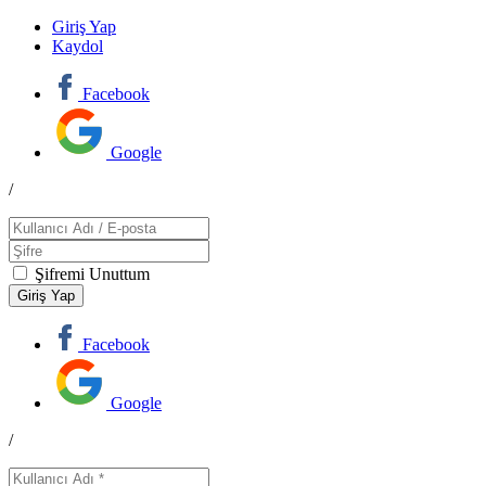
Giriş Yap
Kaydol
Facebook
Google
/
Şifremi Unuttum
Facebook
Google
/