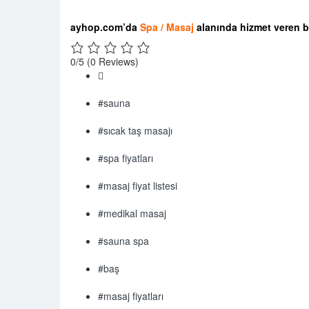
ayhop.com’da
Spa / Masaj
alanında hizmet veren b
0/5
(0 Reviews)
#sauna
#sıcak taş masajı
#spa fiyatları
#masaj fiyat listesi
#medikal masaj
#sauna spa
#baş
#masaj fiyatları