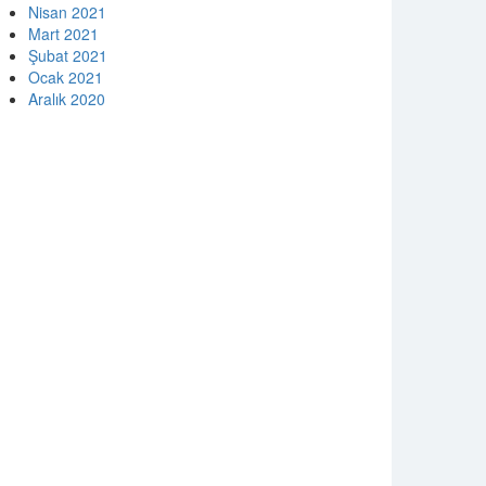
Nisan 2021
Mart 2021
Şubat 2021
Ocak 2021
Aralık 2020
ndir
eri politikası
zlilik Politikası
rez Politikası
dınlatma Metni
şisel Verilerin Korunması