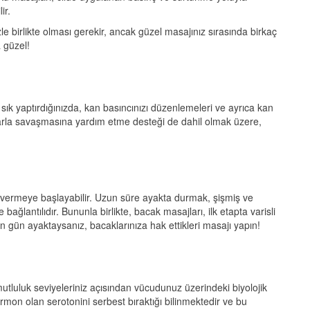
ir.
izle birlikte olması gerekir, ancak güzel masajınız sırasında birkaç
a güzel!
i
k sık yaptırdığınızda, kan basıncınızı düzenlemeleri ve ayrıca kan
ıklarla savaşmasına yardım etme desteği de dahil olmak üzere,
v
Gi
Çe
Ay
Ki
vermeye başlayabilir. Uzun süre ayakta durmak, şişmiş ve
ağlantılıdır. Bununla birlikte, bacak masajları, ilk etapta varisli
n gün ayaktaysanız, bacaklarınıza hak ettikleri masajı yapın!
 mutluluk seviyeleriniz açısından vücudunuz üzerindeki biyolojik
hormon olan serotonini serbest bıraktığı bilinmektedir ve bu