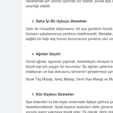
rahatlamak için zaman ayırmak zor olabilir, ancak sp
avantajlı olabilir.
Daha İyi Bir Uykuyu Destekler
Uyku ile mücadele ediyorsanız, bir spa gezisinin birçok
fazlasını yakalamanıza yardımcı olabilmesidir. Masajlar
sağlıklı bir kalp atış hızınızı korumanıza yardımcı olur
Ağrıları Geçirir
Genel ağrılar, egzersiz yapmak, destekleyici olmayan 
birçok kişi için yaygın bir durumdur. Bu ağrıları giderm
odaklanan ve kas dokusunu tamamen gevşetmeye yardımc
Sıcak Taş Masajı, İsveç Masajı, Derin Kas Masajı ve Musc
Kilo Kaybını Destekler
Spa tedavileri ve kilo kaybı arasındaki ilişkiye gelince çeş
desteklemektedir. Sıcak kaplıca tedavileri cildin gözene
vücudu kalori yakmaya teşvik eder. Ek olarak, derin do