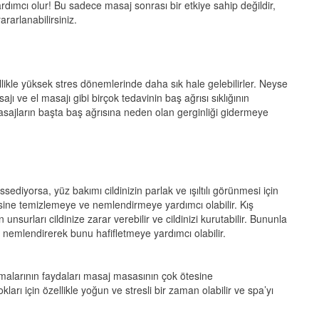
ardımcı olur! Bu sadece masaj sonrası bir etkiye sahip değildir,
rarlanabilirsiniz.
llikle yüksek stres dönemlerinde daha sık hale gelebilirler. Neyse
jı ve el masajı gibi birçok tedavinin baş ağrısı sıklığının
sajların başta baş ağrısına neden olan gerginliği gidermeye
sediyorsa, yüz bakımı cildinizin parlak ve ışıltılı görünmesi için
sine temizlemeye ve nemlendirmeye yardımcı olabilir. Kış
 unsurları cildinize zarar verebilir ve cildinizi kurutabilir. Bununla
k ve nemlendirerek bunu hafifletmeye yardımcı olabilir.
malarının faydaları masaj masasının çok ötesine
arı için özellikle yoğun ve stresli bir zaman olabilir ve spa’yı