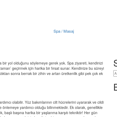
Spa Masajının 10 Faydas
Anasayfa
Spa / Masaj
Spa Masajının 10 Faydası
Spa / Masaj
ayhop
Yorum yapılmamış
6 Haziran 2021
ka bir yol olduğunu söylemeye gerek yok. Spa ziyareti, kendinizi
zaman’ geçirmek için harika bir fırsat sunar. Kendinize bu süreyi
ıktan sonra berrak bir zihin ve artan üretkenlik gibi pek çok ek
mcı olabilir. Yüz bakımlarının cilt hücrelerini uyararak ve cildi
ve önlemeye yardımcı olduğu bilinmektedir. Ek olarak, genellikle
 başlı başına harika bir yaşlanma karşıtı tekniktir! Her gün