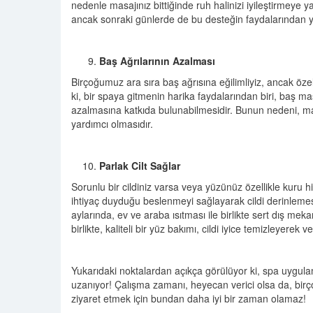
nedenle masajınız bittiğinde ruh halinizi iyileştirmeye y
ancak sonraki günlerde de bu desteğin faydalarından ya
Baş Ağrılarının Azalması
Birçoğumuz ara sıra baş ağrısına eğilimliyiz, ancak öze
ki, bir spaya gitmenin harika faydalarından biri, baş masa
azalmasına katkıda bulunabilmesidir. Bunun nedeni, ma
yardımcı olmasıdır.
Parlak Cilt Sağlar
Sorunlu bir cildiniz varsa veya yüzünüz özellikle kuru his
ihtiyaç duyduğu beslenmeyi sağlayarak cildi derinleme
aylarında, ev ve araba ısıtması ile birlikte sert dış mekan
birlikte, kaliteli bir yüz bakımı, cildi iyice temizleyere
Yukarıdaki noktalardan açıkça görülüyor ki, spa uygula
uzanıyor! Çalışma zamanı, heyecan verici olsa da, birçokl
ziyaret etmek için bundan daha iyi bir zaman olamaz!