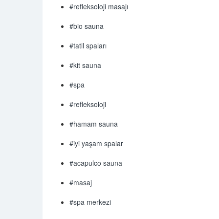
#refleksoloji masajı
#bio sauna
#tatil spaları
#kit sauna
#spa
#refleksoloji
#hamam sauna
#iyi yaşam spalar
#acapulco sauna
#masaj
#spa merkezi