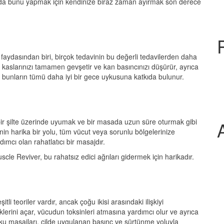
a da bunu yapmak için kendinize biraz zaman ayırmak son derece
 faydasından biri, birçok tedavinin bu değerli tedavilerden daha
, kaslarınızı tamamen gevşetir ve kan basıncınızı düşürür, ayrıca
 ve bunların tümü daha iyi bir gece uykusuna katkıda bulunur.
bir şilte üzerinde uyumak ve bir masada uzun süre oturmak gibi
enin harika bir yolu, tüm vücut veya sorunlu bölgelerinize
ı olan rahatlatıcı bir masajdır.
le Reviver, bu rahatsız edici ağrıları gidermek için harikadır.
itli teoriler vardır, ancak çoğu ikisi arasındaki ilişkiyi
klerini açar, vücudun toksinleri atmasına yardımcı olur ve ayrıca
ku masajları, cilde uygulanan basınç ve sürtünme yoluyla