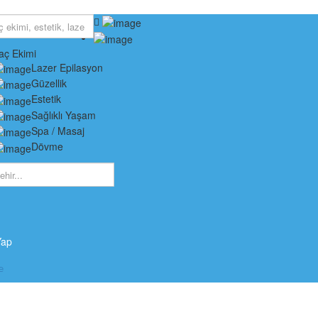
aç Ekimi
Lazer Epilasyon
Güzellik
Estetik
Sağlıklı Yaşam
Spa / Masaj
Dövme
Yap