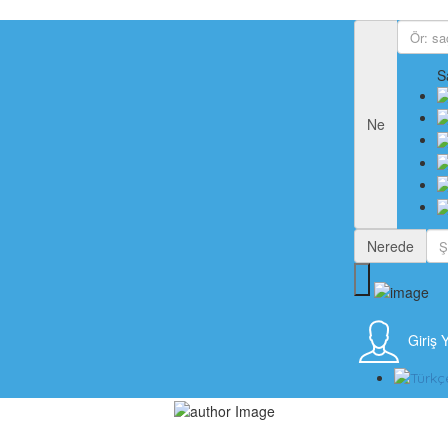
S
Ne
Nerede
Giriş 