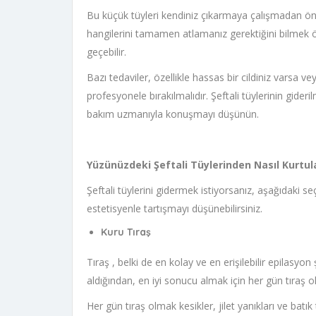
Bu küçük tüyleri kendiniz çıkarmaya çalışmadan ön
hangilerini tamamen atlamanız gerektiğini bilmek ön
geçebilir.
Bazı tedaviler, özellikle hassas bir cildiniz varsa v
profesyonele bırakılmalıdır. Şeftali tüylerinin gideril
bakım uzmanıyla konuşmayı düşünün.
Yüzünüzdeki Şeftali Tüylerinden Nasıl Kurtula
Şeftali tüylerini gidermek istiyorsanız, aşağıdaki se
estetisyenle tartışmayı düşünebilirsiniz.
Kuru Tıraş
Tıraş , belki de en kolay ve en erişilebilir epilasyon
aldığından, en iyi sonucu almak için her gün tıraş o
Her gün tıraş olmak kesikler, jilet yanıkları ve batık tü