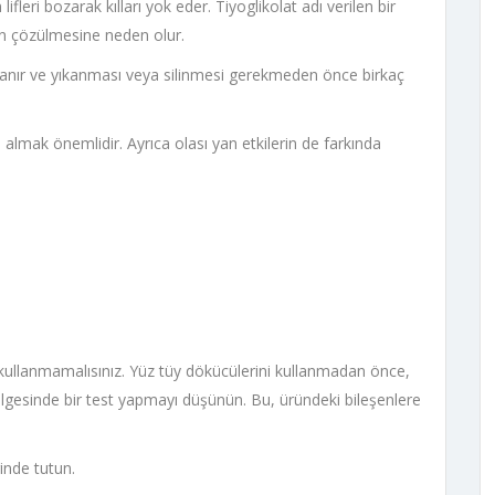
ifleri bozarak kılları yok eder. Tiyoglikolat adı verilen bir
zın çözülmesine neden olur.
ulanır ve yıkanması veya silinmesi gerekmeden önce birkaç
almak önemlidir. Ayrıca olası yan etkilerin de farkında
de kullanmamalısınız. Yüz tüy dökücülerini kullanmadan önce,
lgesinde bir test yapmayı düşünün. Bu, üründeki bileşenlere
rinde tutun.