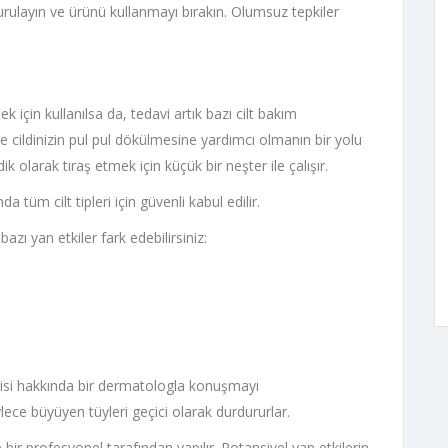
ulayın ve ürünü kullanmayı bırakın. Olumsuz tepkiler
 için kullanılsa da, tedavi artık bazı cilt bakım
e ve cildinizin pul pul dökülmesine yardımcı olmanın bir yolu
k olarak tıraş etmek için küçük bir neşter ile çalışır.
 tüm cilt tipleri için güvenli kabul edilir.
zı yan etkiler fark edebilirsiniz:
visi hakkında bir dermatologla konuşmayı
böylece büyüyen tüyleri geçici olarak durdururlar.
bir profesyonel tarafından yapılır. Potansiyel yan etkilerin