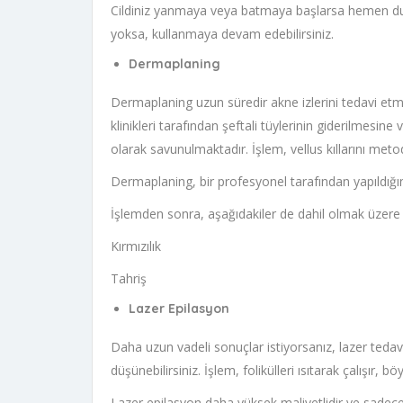
Cildiniz yanmaya veya batmaya başlarsa hemen dur
yoksa, kullanmaya devam edebilirsiniz.
Dermaplaning
Dermaplaning uzun süredir akne izlerini tedavi etmek
klinikleri tarafından şeftali tüylerinin giderilmesin
olarak savunulmaktadır. İşlem, vellus kıllarını metodi
Dermaplaning, bir profesyonel tarafından yapıldığında
İşlemden sonra, aşağıdakiler de dahil olmak üzere ba
Kırmızılık
Tahriş
Lazer Epilasyon
Daha uzun vadeli sonuçlar istiyorsanız, lazer teda
düşünebilirsiniz. İşlem, folikülleri ısıtarak çalışır, 
Lazer epilasyon daha yüksek maliyetlidir ve sadece 