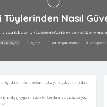
i Tüylerinden Nasıl Güv
a
Lazer Epilasyon
Yüzünüzdeki Şeftali Tüylerinden Nasıl Güvenle Kurtulu
er Epilasyon
ayhop
Yorum yapılmamış
26 Ağustos 
ylere kıyasla daha kısa, dokusu daha yumuşak ve rengi daha
a iyi makyaj uygulamasıyla birlikte daha pürüzsüz bir yüz
niz.