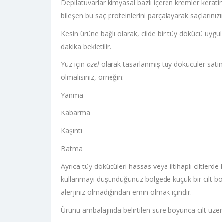
Depilatuvarlar kimyasal bazlı içeren kremler keratin l
bileşen bu saç proteinlerini parçalayarak saçlarını
Kesin ürüne bağlı olarak, cilde bir tüy dökücü uyg
dakika bekletilir.
Yüz için
özel
olarak tasarlanmış tüy dökücüler satın 
olmalısınız, örneğin:
Yanma
Kabarma
Kaşıntı
Batma
Ayrıca tüy dökücüleri hassas veya iltihaplı ciltler
kullanmayı düşündüğünüz bölgede küçük bir cilt bö
alerjiniz olmadığından emin olmak içindir.
Ürünü ambalajında ​​belirtilen süre boyunca cilt üze