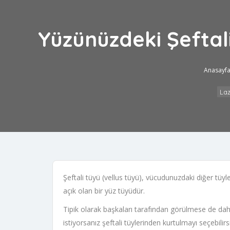
Yüzünüzdeki Şeftal
Anasayf
Laz
Şeftali tüyü (vellus tüyü), vücudunuzdaki diğer tü
açık olan bir yüz tüyüdür.
Tipik olarak başkaları tarafından görülmese de dah
istiyorsanız şeftali tüylerinden kurtulmayı seçebilirsi