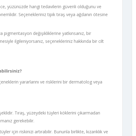
ce, yüzünüzde hangi tedavilerin güvenli olduğunu ve
emlidir. Seçenekleriniz tipik tıraş veya ağdanın ötesine
eya pigmentasyon değişikliklerine yatkınsanız, bir
mesiyle ilgileniyorsanız, seçenekleriniz hakkında bir cilt
bilirsiniz?
çeneklerin yararlarını ve risklerini bir dermatolog veya
 şeklidir. Tıraş, yüzeydeki tüyleri köklerini çıkarmadan
lmanız gerekebilir.
yler için riskinizi artırabilir. Bununla birlikte, kızarıklık ve