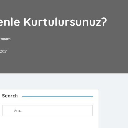
enle Kurtulursunuz?
rsunuz?
2021
Search