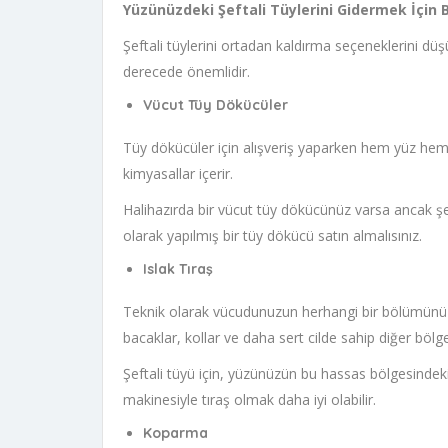
Yüzünüzdeki Şeftali Tüylerini Gidermek İçin
Şeftali tüylerini ortadan kaldırma seçeneklerini dü
derecede önemlidir.
Vücut Tüy Dökücüler
Tüy dökücüler için alışveriş yaparken hem yüz hem de
kimyasallar içerir.
Halihazırda bir vücut tüy dökücünüz varsa ancak şeft
olarak yapılmış bir tüy dökücü satın almalısınız.
Islak Tıraş
Teknik olarak vücudunuzun herhangi bir bölümünü tır
bacaklar, kollar ve daha sert cilde sahip diğer bölgel
Şeftali tüyü için, yüzünüzün bu hassas bölgesindeki k
makinesiyle tıraş olmak daha iyi olabilir.
Koparma