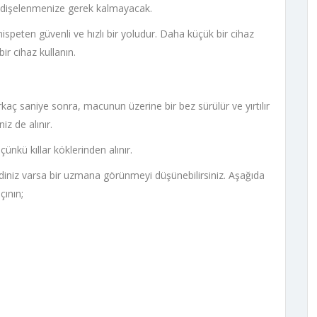
endişelenmenize gerek kalmayacak.
n nispeten güvenli ve hızlı bir yoludur. Daha küçük bir cihaz
ir cihaz kullanın.
irkaç saniye sonra, macunun üzerine bir bez sürülür ve yırtılır
z de alınır.
nkü kıllar köklerinden alınır.
cildiniz varsa bir uzmana görünmeyi düşünebilirsiniz. Aşağıda
çının;