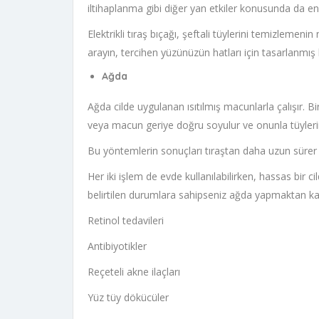
iltihaplanma gibi diğer yan etkiler konusunda da 
Elektrikli tıraş bıçağı, şeftali tüylerini temizlemeni
arayın, tercihen yüzünüzün hatları için tasarlanmış b
Ağda
Ağda cilde uygulanan ısıtılmış macunlarla çalışır. B
veya macun geriye doğru soyulur ve onunla tüylerini
Bu yöntemlerin sonuçları tıraştan daha uzun sürer çü
Her iki işlem de evde kullanılabilirken, hassas bir 
belirtilen durumlara sahipseniz ağda yapmaktan ka
Retinol tedavileri
Antibiyotikler
Reçeteli akne ilaçları
Yüz tüy dökücüler