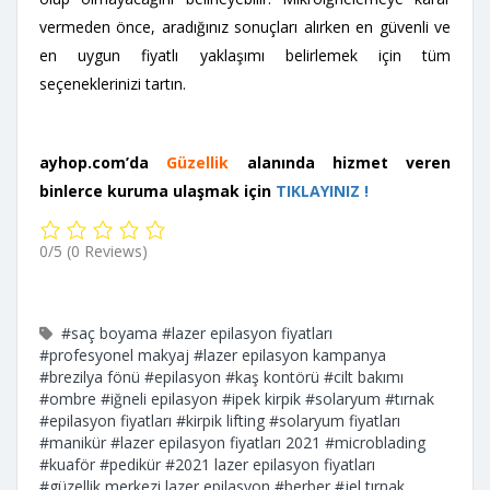
vermeden önce, aradığınız sonuçları alırken en güvenli ve
en uygun fiyatlı yaklaşımı belirlemek için tüm
seçeneklerinizi tartın.
ayhop.com’da
Güzellik
alanında hizmet veren
binlerce kuruma ulaşmak için
TIKLAYINIZ !
0/5
(0 Reviews)
#saç boyama
#lazer epilasyon fiyatları
#profesyonel makyaj
#lazer epilasyon kampanya
#brezilya fönü
#epilasyon
#kaş kontörü
#cilt bakımı
#ombre
#iğneli epilasyon
#ipek kirpik
#solaryum
#tırnak
#epilasyon fiyatları
#kirpik lifting
#solaryum fiyatları
#manikür
#lazer epilasyon fiyatları 2021
#microblading
#kuaför
#pedikür
#2021 lazer epilasyon fiyatları
#güzellik merkezi lazer epilasyon
#berber
#jel tırnak