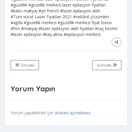
#güzellik
#güzellik merkezi lazer epilasyon fiyatları
#kalıcı makyaj
#jel french
#lazer epilasyon aleti
#Tüm vücut Lazer Fiyatları 2021
#selüloit çözümleri
#ağda
#güzellik merkezi
#güzellik merkezi fiyat listesi
#fön
#makyaj
#lazer epilasyon aleti fiyatları
#saç kesimi
#lazer epilasyon
#kaş alma
#epilasyon merkezi
Önceki
Sonraki
Yorum Yapın
Yorum yapabilmek için
oturum açmalısınız
.